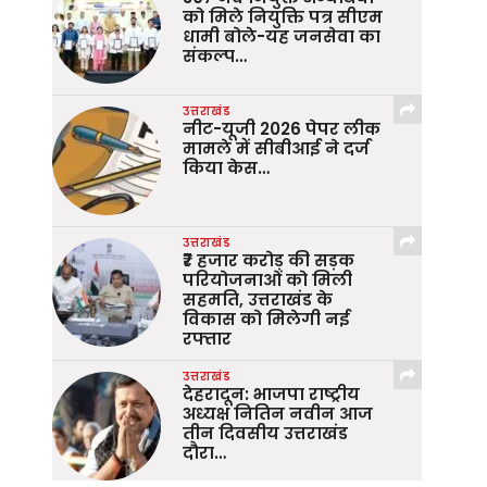
को मिले नियुक्ति पत्र सीएम
धामी बोले-यह जनसेवा का
संकल्प…
उत्तराखंड
नीट-यूजी 2026 पेपर लीक
मामले में सीबीआई ने दर्ज
किया केस…
उत्तराखंड
₹7 हजार करोड़ की सड़क
परियोजनाओं को मिली
सहमति, उत्तराखंड के
विकास को मिलेगी नई
रफ्तार
उत्तराखंड
देहरादून: भाजपा राष्ट्रीय
अध्यक्ष नितिन नवीन आज
तीन दिवसीय उत्तराखंड
दौरा…