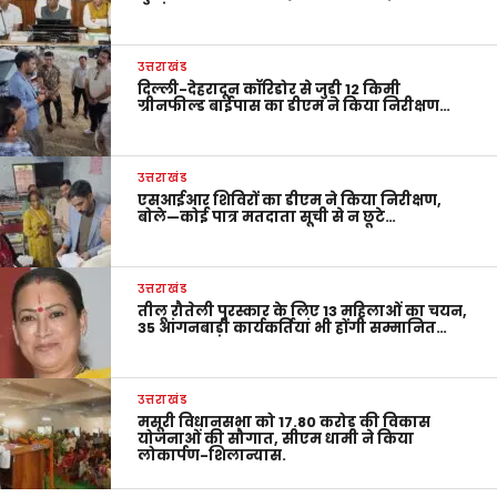
उत्तराखंड
दिल्ली-देहरादून कॉरिडोर से जुड़ी 12 किमी
ग्रीनफील्ड बाईपास का डीएम ने किया निरीक्षण…
उत्तराखंड
एसआईआर शिविरों का डीएम ने किया निरीक्षण,
बोले—कोई पात्र मतदाता सूची से न छूटे…
उत्तराखंड
तीलू रौतेली पुरस्कार के लिए 13 महिलाओं का चयन,
35 आंगनबाड़ी कार्यकर्तियां भी होंगी सम्मानित…
उत्तराखंड
मसूरी विधानसभा को 17.80 करोड़ की विकास
योजनाओं की सौगात, सीएम धामी ने किया
लोकार्पण-शिलान्यास.