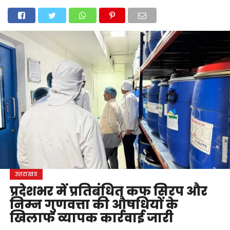
होम
उत्तराखंड
अल्मोड़ा
उत्तरकाशी
उधम सिंह नगर
चंपावत
चमोली
टिहरी गढ़वाल
देहरादून
नैनीताल
पिथौरागढ़
पौड़ी गढ़वाल
बागेश्वर
रुद्रप्रयाग
हरिद्वार
देश
दुनिया
मनोरंजन
उत्तराखंड
प्रदेशभर में प्रतिबंधित कफ सिरप और
निम्न गुणवत्ता की औषधियों के
खिलाफ व्यापक कार्रवाई जारी