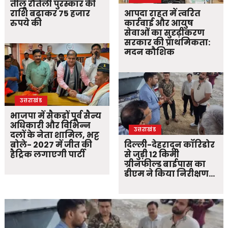
तीलू रौतेली पुरस्कार की
राशि बढ़ाकर 75 हजार
आपदा राहत में त्वरित
रुपये की
कार्रवाई और आयुष
सेवाओं का सुदृढ़ीकरण
सरकार की प्राथमिकता:
मदन कौशिक
उत्तराखंड
भाजपा में सैकड़ों पूर्व सैन्य
अधिकारी और विभिन्न
उत्तराखंड
दलों के नेता शामिल, भट्ट
बोले- 2027 में जीत की
दिल्ली-देहरादून कॉरिडोर
हैट्रिक लगाएगी पार्टी
से जुड़ी 12 किमी
ग्रीनफील्ड बाईपास का
डीएम ने किया निरीक्षण…