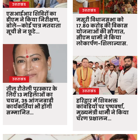
उत्तराखंड
उत्तराखंड
एसआईआर शिविरों का
डीएम ने किया निरीक्षण,
मसूरी विधानसभा को
बोले—कोई पात्र मतदाता
17.80 करोड़ की विकास
सूची से न छूटे…
योजनाओं की सौगात,
सीएम धामी ने किया
लोकार्पण-शिलान्यास.
उत्तराखंड
तीलू रौतेली पुरस्कार के
उत्तराखंड
लिए 13 महिलाओं का
चयन, 35 आंगनबाड़ी
हरिद्वार में शिवभक्त
कार्यकर्तियां भी होंगी
कांवड़ियों पर पुष्पवर्षा,
सम्मानित…
मुख्यमंत्री धामी ने किया
चरण प्रक्षालन…