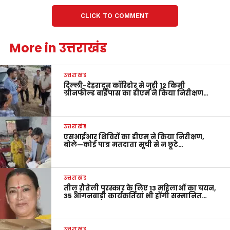
CLICK TO COMMENT
More in उत्तराखंड
उत्तराखंड
दिल्ली-देहरादून कॉरिडोर से जुड़ी 12 किमी
ग्रीनफील्ड बाईपास का डीएम ने किया निरीक्षण…
उत्तराखंड
एसआईआर शिविरों का डीएम ने किया निरीक्षण,
बोले—कोई पात्र मतदाता सूची से न छूटे…
उत्तराखंड
तीलू रौतेली पुरस्कार के लिए 13 महिलाओं का चयन,
35 आंगनबाड़ी कार्यकर्तियां भी होंगी सम्मानित…
उत्तराखंड