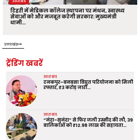
उत्तराखंड
टिहरी में मेडिकल कॉलेज स्थापना पर मंथन, स्वास्थ्य
सेवाओं को और मजबूत करेगी सरकार: मुख्यमंत्री
धामी…
उत्तराखंड
ट्रेंडिंग खबरें
उत्तराखंड
टनकपुर–बनबसा विद्युत परियोजना को मिली
रफ्तार, ₹3 करोड़ जारी…
उत्तराखंड
“नंदा–सुनंदा” से फिर जली उम्मीद की लौ, 39
बालिकाओं को ₹12.98 लाख की सहायता…