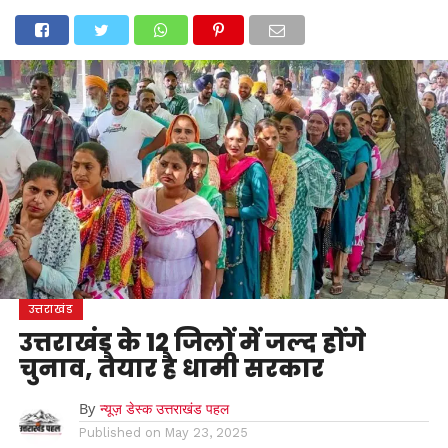
होम
उत्तराखंड
अल्मोड़ा
उत्तरकाशी
उधम सिंह नगर
चंपावत
चमोली
टिहरी गढ़वाल
देहरादून
नैनीताल
पिथौरागढ़
पौड़ी गढ़वाल
बागेश्वर
रुद्रप्रयाग
हरिद्वार
देश
दुनिया
मनोरंजन
उत्तराखंड
उत्तराखंड के 12 जिलों में जल्द होंगे
चुनाव, तैयार है धामी सरकार
By
न्यूज़ डेस्क उत्तराखंड पहल
Published on
May 23, 2025