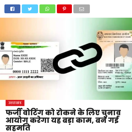
होम
उत्तराखंड
अल्मोड़ा
उत्तरकाशी
उधम सिंह नगर
चंपावत
चमोली
टिहरी गढ़वाल
देहरादून
नैनीताल
पिथौरागढ़
पौड़ी गढ़वाल
बागेश्वर
रुद्रप्रयाग
हरिद्वार
देश
दुनिया
मनोरंजन
उत्तराखंड
फर्जी वोटिंग को रोकने के लिए चुनाव
आयोग करेगा यह बड़ा काम, बन गई
सहमति