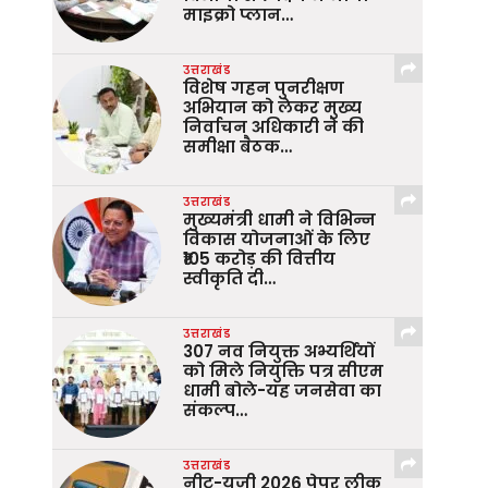
माइक्रो प्लान…
उत्तराखंड
विशेष गहन पुनरीक्षण
अभियान को लेकर मुख्य
निर्वाचन अधिकारी ने की
समीक्षा बैठक…
उत्तराखंड
मुख्यमंत्री धामी ने विभिन्न
विकास योजनाओं के लिए
₹105 करोड़ की वित्तीय
स्वीकृति दी…
उत्तराखंड
307 नव नियुक्त अभ्यर्थियों
को मिले नियुक्ति पत्र सीएम
धामी बोले-यह जनसेवा का
संकल्प…
उत्तराखंड
नीट-यूजी 2026 पेपर लीक