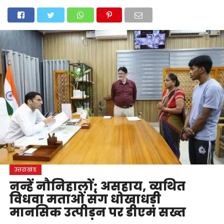
होम
उत्तराखंड
अल्मोड़ा
उत्तरकाशी
उधम सिंह नगर
चंपावत
चमोली
टिहरी गढ़वाल
देहरादून
नैनीताल
पिथौरागढ़
पौड़ी गढ़वाल
बागेश्वर
रुद्रप्रयाग
हरिद्वार
देश
दुनिया
मनोरंजन
उत्तराखंड
नन्हें नौनिहालों; असहाय, व्यथित
विधवा मताओं संग धोखाधड़ी
मानसिक उत्पीड़न पर डीएम सख्त