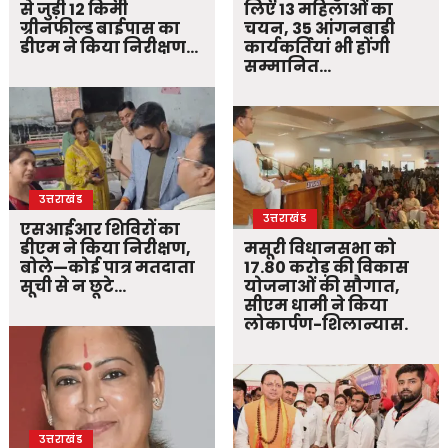
से जुड़ी 12 किमी
लिए 13 महिलाओं का
ग्रीनफील्ड बाईपास का
चयन, 35 आंगनबाड़ी
डीएम ने किया निरीक्षण…
कार्यकर्तियां भी होंगी
सम्मानित…
उत्तराखंड
उत्तराखंड
एसआईआर शिविरों का
डीएम ने किया निरीक्षण,
मसूरी विधानसभा को
बोले—कोई पात्र मतदाता
17.80 करोड़ की विकास
सूची से न छूटे…
योजनाओं की सौगात,
सीएम धामी ने किया
लोकार्पण-शिलान्यास.
उत्तराखंड