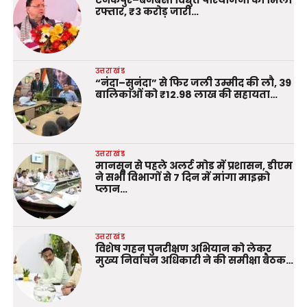
टनकपुर–बनबसा विद्युत परियोजना को मिली
रफ्तार, ₹3 करोड़ जारी…
उत्तराखंड
“नंदा–सुनंदा” से फिर जली उम्मीद की लौ, 39
बालिकाओं को ₹12.98 लाख की सहायता…
उत्तराखंड
मानसून से पहले अलर्ट मोड में प्रशासन, डीएम
ने सभी विभागों से 7 दिन में मांगा माइक्रो
प्लान…
उत्तराखंड
विशेष गहन पुनरीक्षण अभियान को लेकर
मुख्य निर्वाचन अधिकारी ने की समीक्षा बैठक…