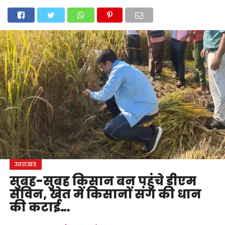
होम
उत्तराखंड
अल्मोड़ा
उत्तरकाशी
उधम सिंह नगर
चंपावत
चमोली
टिहरी गढ़वाल
देहरादून
नैनीताल
पिथौरागढ़
पौड़ी गढ़वाल
बागेश्वर
रुद्रप्रयाग
हरिद्वार
देश
दुनिया
मनोरंजन
उत्तराखंड
सुबह-सुबह किसान बन पहुंचे डीएम
सविन, खेत में किसानों संग की धान
की कटाई…