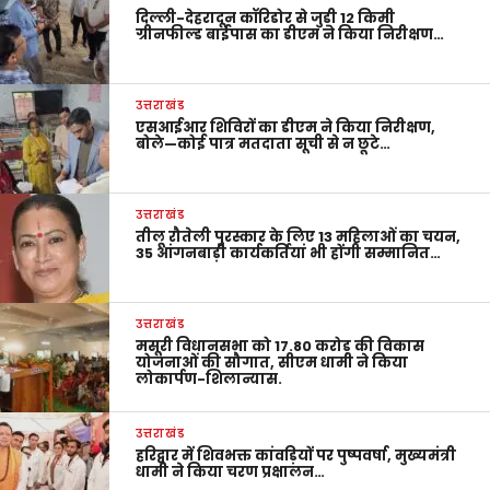
दिल्ली-देहरादून कॉरिडोर से जुड़ी 12 किमी
ग्रीनफील्ड बाईपास का डीएम ने किया निरीक्षण…
उत्तराखंड
एसआईआर शिविरों का डीएम ने किया निरीक्षण,
बोले—कोई पात्र मतदाता सूची से न छूटे…
उत्तराखंड
तीलू रौतेली पुरस्कार के लिए 13 महिलाओं का चयन,
35 आंगनबाड़ी कार्यकर्तियां भी होंगी सम्मानित…
उत्तराखंड
मसूरी विधानसभा को 17.80 करोड़ की विकास
योजनाओं की सौगात, सीएम धामी ने किया
लोकार्पण-शिलान्यास.
उत्तराखंड
हरिद्वार में शिवभक्त कांवड़ियों पर पुष्पवर्षा, मुख्यमंत्री
धामी ने किया चरण प्रक्षालन…