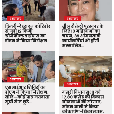
उत्तराखंड
उत्तराखंड
दिल्ली-देहरादून कॉरिडोर
तीलू रौतेली पुरस्कार के
से जुड़ी 12 किमी
लिए 13 महिलाओं का
ग्रीनफील्ड बाईपास का
चयन, 35 आंगनबाड़ी
डीएम ने किया निरीक्षण…
कार्यकर्तियां भी होंगी
सम्मानित…
उत्तराखंड
उत्तराखंड
एसआईआर शिविरों का
डीएम ने किया निरीक्षण,
मसूरी विधानसभा को
बोले—कोई पात्र मतदाता
17.80 करोड़ की विकास
सूची से न छूटे…
योजनाओं की सौगात,
सीएम धामी ने किया
लोकार्पण-शिलान्यास.