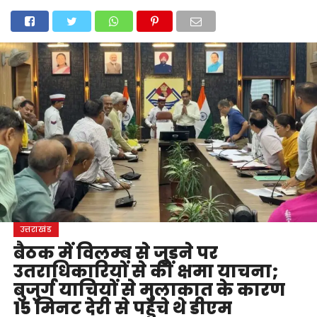
होम
उत्तराखंड
अल्मोड़ा
उत्तरकाशी
उधम सिंह नगर
चंपावत
चमोली
टिहरी गढ़वाल
देहरादून
नैनीताल
पिथौरागढ़
पौड़ी गढ़वाल
बागेश्वर
रुद्रप्रयाग
हरिद्वार
देश
दुनिया
मनोरंजन
उत्तराखंड
बैठक में विलम्ब से जुड़ने पर
उतराधिकारियों से की क्षमा याचना;
बुजुर्ग याचियों से मुलाकात के कारण
15 मिनट देरी से पहुंचे थे डीएम