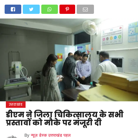
होम
उत्तराखंड
अल्मोड़ा
उत्तरकाशी
उधम सिंह नगर
चंपावत
चमोली
टिहरी गढ़वाल
देहरादून
नैनीताल
पिथौरागढ़
पौड़ी गढ़वाल
बागेश्वर
रुद्रप्रयाग
हरिद्वार
देश
दुनिया
मनोरंजन
उत्तराखंड
डीएम ने जिला चिकित्सालय के सभी
प्रस्तावों को मौके पर मंजूरी दी
By
न्यूज़ डेस्क उत्तराखंड पहल