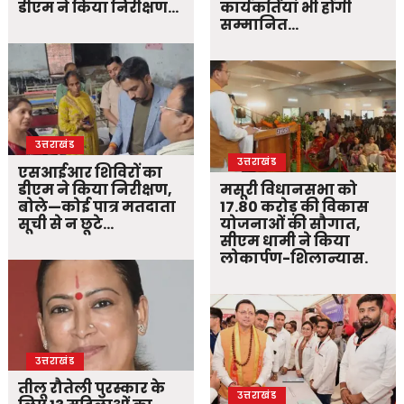
डीएम ने किया निरीक्षण…
कार्यकर्तियां भी होंगी
सम्मानित…
उत्तराखंड
उत्तराखंड
एसआईआर शिविरों का
डीएम ने किया निरीक्षण,
मसूरी विधानसभा को
बोले—कोई पात्र मतदाता
17.80 करोड़ की विकास
सूची से न छूटे…
योजनाओं की सौगात,
सीएम धामी ने किया
लोकार्पण-शिलान्यास.
उत्तराखंड
तीलू रौतेली पुरस्कार के
उत्तराखंड