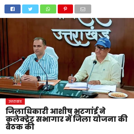
होम
उत्तराखंड
अल्मोड़ा
उत्तरकाशी
उधम सिंह नगर
चंपावत
चमोली
टिहरी गढ़वाल
देहरादून
नैनीताल
पिथौरागढ़
पौड़ी गढ़वाल
बागेश्वर
रुद्रप्रयाग
हरिद्वार
देश
दुनिया
मनोरंजन
उत्तराखंड
जिलाधिकारी आशीष भटगांई ने
कलेक्ट्रेट सभागार में जिला योजना की
बैठक की