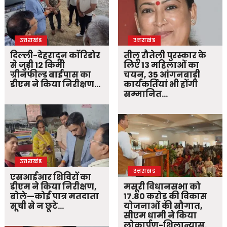
उत्तराखंड
उत्तराखंड
दिल्ली-देहरादून कॉरिडोर
तीलू रौतेली पुरस्कार के
से जुड़ी 12 किमी
लिए 13 महिलाओं का
ग्रीनफील्ड बाईपास का
चयन, 35 आंगनबाड़ी
डीएम ने किया निरीक्षण…
कार्यकर्तियां भी होंगी
सम्मानित…
उत्तराखंड
उत्तराखंड
एसआईआर शिविरों का
डीएम ने किया निरीक्षण,
मसूरी विधानसभा को
बोले—कोई पात्र मतदाता
17.80 करोड़ की विकास
सूची से न छूटे…
योजनाओं की सौगात,
सीएम धामी ने किया
लोकार्पण-शिलान्यास.