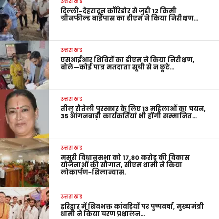
उत्तराखंड
दिल्ली-देहरादून कॉरिडोर से जुड़ी 12 किमी
ग्रीनफील्ड बाईपास का डीएम ने किया निरीक्षण…
उत्तराखंड
एसआईआर शिविरों का डीएम ने किया निरीक्षण,
बोले—कोई पात्र मतदाता सूची से न छूटे…
उत्तराखंड
तीलू रौतेली पुरस्कार के लिए 13 महिलाओं का चयन,
35 आंगनबाड़ी कार्यकर्तियां भी होंगी सम्मानित…
उत्तराखंड
मसूरी विधानसभा को 17.80 करोड़ की विकास
योजनाओं की सौगात, सीएम धामी ने किया
लोकार्पण-शिलान्यास.
उत्तराखंड
हरिद्वार में शिवभक्त कांवड़ियों पर पुष्पवर्षा, मुख्यमंत्री
धामी ने किया चरण प्रक्षालन…