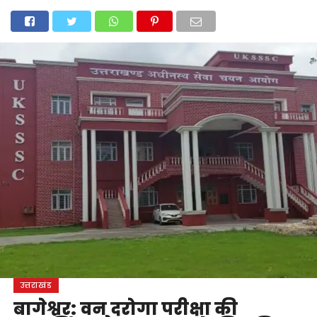
होम
उत्तराखंड
अल्मोड़ा
उत्तरकाशी
उधम सिंह नगर
चंपावत
चमोली
टिहरी गढ़वाल
देहरादून
नैनीताल
पिथौरागढ़
पौड़ी गढ़वाल
बागेश्वर
रुद्रप्रयाग
हरिद्वार
देश
दुनिया
मनोरंजन
उत्तराखंड
बागेश्वर: वन दरोगा परीक्षा की