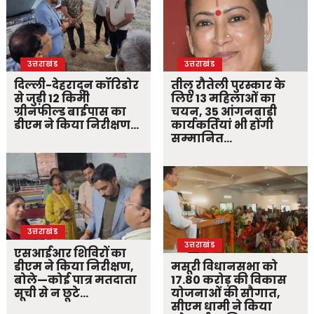
उत्तराखंड
उत्तराखंड
दिल्ली-देहरादून कॉरिडोर
तीलू रौतेली पुरस्कार के
से जुड़ी 12 किमी
लिए 13 महिलाओं का
ग्रीनफील्ड बाईपास का
चयन, 35 आंगनबाड़ी
डीएम ने किया निरीक्षण…
कार्यकर्तियां भी होंगी
सम्मानित…
उत्तराखंड
उत्तराखंड
एसआईआर शिविरों का
डीएम ने किया निरीक्षण,
मसूरी विधानसभा को
बोले—कोई पात्र मतदाता
17.80 करोड़ की विकास
सूची से न छूटे…
योजनाओं की सौगात,
सीएम धामी ने किया