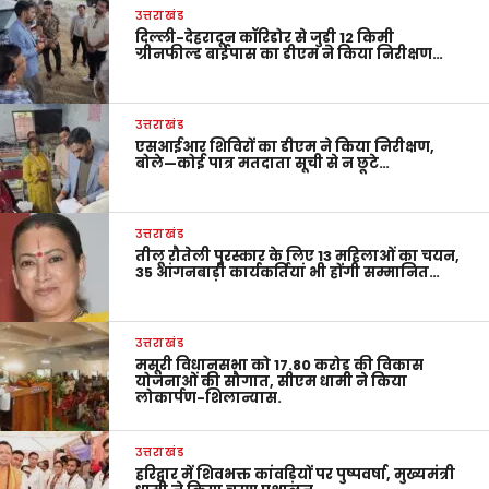
उत्तराखंड
दिल्ली-देहरादून कॉरिडोर से जुड़ी 12 किमी
ग्रीनफील्ड बाईपास का डीएम ने किया निरीक्षण…
उत्तराखंड
एसआईआर शिविरों का डीएम ने किया निरीक्षण,
बोले—कोई पात्र मतदाता सूची से न छूटे…
उत्तराखंड
तीलू रौतेली पुरस्कार के लिए 13 महिलाओं का चयन,
35 आंगनबाड़ी कार्यकर्तियां भी होंगी सम्मानित…
उत्तराखंड
मसूरी विधानसभा को 17.80 करोड़ की विकास
योजनाओं की सौगात, सीएम धामी ने किया
लोकार्पण-शिलान्यास.
उत्तराखंड
हरिद्वार में शिवभक्त कांवड़ियों पर पुष्पवर्षा, मुख्यमंत्री