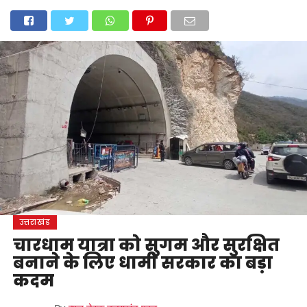
होम
उत्तराखंड
अल्मोड़ा
उत्तरकाशी
उधम सिंह नगर
चंपावत
चमोली
टिहरी गढ़वाल
देहरादून
नैनीताल
पिथौरागढ़
पौड़ी गढ़वाल
बागेश्वर
रुद्रप्रयाग
हरिद्वार
देश
दुनिया
मनोरंजन
उत्तराखंड
चारधाम यात्रा को सुगम और सुरक्षित
बनाने के लिए धामी सरकार का बड़ा
कदम