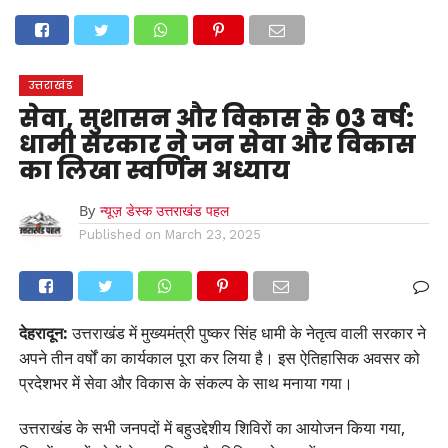
होम
उत्तराखंड
अल्मोड़ा
उत्तरकाशी
उधम सिंह नगर
चंपावत
चमोली
टिहरी गढ़वाल
देहरादून
नैनीताल
पिथौरागढ़
पौड़ी गढ़वाल
बागेश्वर
रुद्रप्रयाग
हरिद्वार
देश
दुनिया
उत्तराखंड
मनोरंजन
सेवा, सुशासन और विकास के 03 वर्ष:
धामी सरकार ने जन सेवा और विकास
का लिखा स्वर्णिम अध्याय
By
न्यूज़ डेस्क उत्तराखंड पहल
Published on
March 23, 2025
देहरादून:
उत्तराखंड में मुख्यमंत्री पुष्कर सिंह धामी के नेतृत्व वाली सरकार ने
अपने तीन वर्षों का कार्यकाल पूरा कर लिया है। इस ऐतिहासिक अवसर को
प्रदेशभर में सेवा और विकास के संकल्प के साथ मनाया गया।
उत्तराखंड के सभी जनपदों में बहुउद्देशीय शिविरों का आयोजन किया गया,