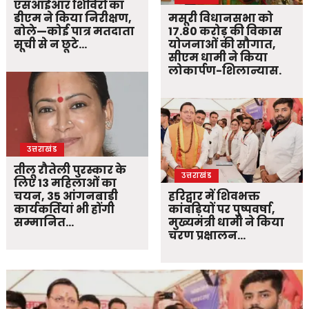
एसआईआर शिविरों का
डीएम ने किया निरीक्षण,
मसूरी विधानसभा को
बोले—कोई पात्र मतदाता
17.80 करोड़ की विकास
सूची से न छूटे…
योजनाओं की सौगात,
सीएम धामी ने किया
लोकार्पण-शिलान्यास.
उत्तराखंड
तीलू रौतेली पुरस्कार के
उत्तराखंड
लिए 13 महिलाओं का
चयन, 35 आंगनबाड़ी
हरिद्वार में शिवभक्त
कार्यकर्तियां भी होंगी
कांवड़ियों पर पुष्पवर्षा,
सम्मानित…
मुख्यमंत्री धामी ने किया
चरण प्रक्षालन…