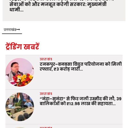
सेवाओं को और मजबूत करेगी सरकार: मुख्यमंत्री
धामी…
उत्तराखंड
ट्रेंडिंग खबरें
उत्तराखंड
टनकपुर–बनबसा विद्युत परियोजना को मिली
रफ्तार, ₹3 करोड़ जारी…
उत्तराखंड
“नंदा–सुनंदा” से फिर जली उम्मीद की लौ, 39
बालिकाओं को ₹12.98 लाख की सहायता…