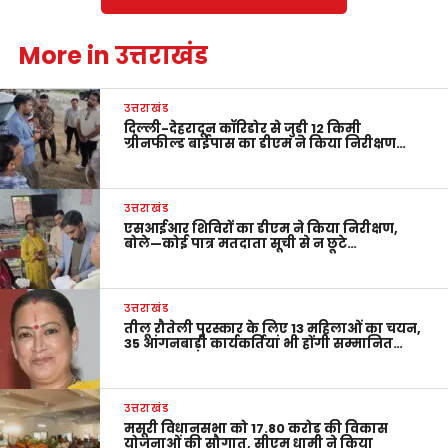
More in उत्तराखंड
उत्तराखंड
दिल्ली-देहरादून कॉरिडोर से जुड़ी 12 किमी
ग्रीनफील्ड बाईपास का डीएम ने किया निरीक्षण…
उत्तराखंड
एसआईआर शिविरों का डीएम ने किया निरीक्षण,
बोले—कोई पात्र मतदाता सूची से न छूटे…
उत्तराखंड
तीलू रौतेली पुरस्कार के लिए 13 महिलाओं का चयन,
35 आंगनबाड़ी कार्यकर्तियां भी होंगी सम्मानित…
उत्तराखंड
मसूरी विधानसभा को 17.80 करोड़ की विकास
योजनाओं की सौगात, सीएम धामी ने किया