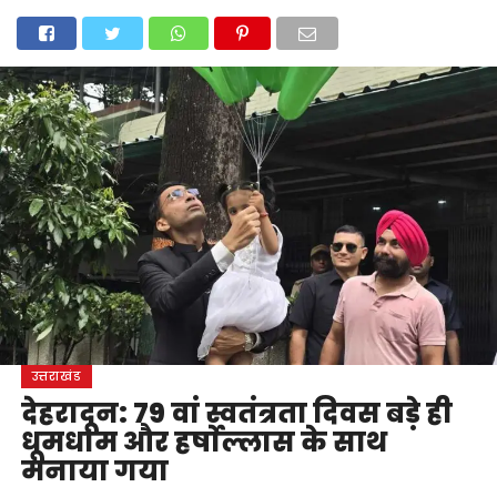
होम
उत्तराखंड
अल्मोड़ा
उत्तरकाशी
उधम सिंह नगर
चंपावत
चमोली
टिहरी गढ़वाल
देहरादून
नैनीताल
पिथौरागढ़
पौड़ी गढ़वाल
बागेश्वर
रुद्रप्रयाग
हरिद्वार
देश
दुनिया
मनोरंजन
उत्तराखंड
देहरादून: 79 वां स्वतंत्रता दिवस बड़े ही
धूमधाम और हर्षाेल्लास के साथ
मनाया गया