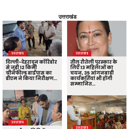
उत्तराखंड
उत्तराखंड
उत्तराखंड
दिल्ली-देहरादून कॉरिडोर
तीलू रौतेली पुरस्कार के
से जुड़ी 12 किमी
लिए 13 महिलाओं का
ग्रीनफील्ड बाईपास का
चयन, 35 आंगनबाड़ी
डीएम ने किया निरीक्षण…
कार्यकर्तियां भी होंगी
सम्मानित…
उत्तराखंड
उत्तराखंड