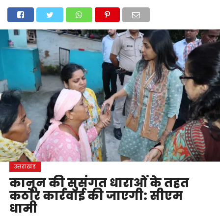
होम
उत्तराखंड
अल्मोड़ा
उत्तरकाशी
उधम सिंह नगर
चंपावत
चमोली
टिहरी गढ़वाल
देहरादून
नैनीताल
पिथौरागढ़
पौड़ी गढ़वाल
बागेश्वर
रुद्रप्रयाग
हरिद्वार
देश
दुनिया
मनोरंजन
उत्तराखंड
कानून की सुसंगत धाराओं के तहत
कठोर कार्रवाई की जाएगी: सीएम
धामी