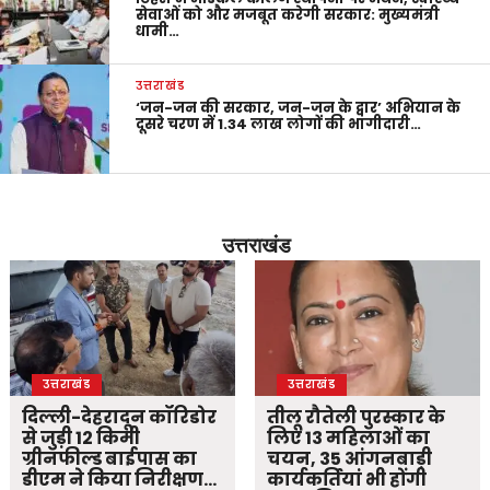
सेवाओं को और मजबूत करेगी सरकार: मुख्यमंत्री
धामी…
उत्तराखंड
‘जन-जन की सरकार, जन-जन के द्वार’ अभियान के
दूसरे चरण में 1.34 लाख लोगों की भागीदारी…
उत्तराखंड
उत्तराखंड
उत्तराखंड
दिल्ली-देहरादून कॉरिडोर
तीलू रौतेली पुरस्कार के
से जुड़ी 12 किमी
लिए 13 महिलाओं का
ग्रीनफील्ड बाईपास का
चयन, 35 आंगनबाड़ी
डीएम ने किया निरीक्षण…
कार्यकर्तियां भी होंगी