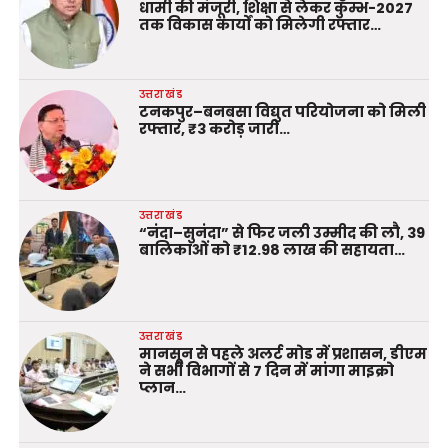
धामी की मंजूरी, शिक्षा से लेकर कुम्भ-2027
तक विकास कार्यों को मिलेगी रफ्तार…
उत्तराखंड
टनकपुर–बनबसा विद्युत परियोजना को मिली
रफ्तार, ₹3 करोड़ जारी…
उत्तराखंड
“नंदा–सुनंदा” से फिर जली उम्मीद की लौ, 39
बालिकाओं को ₹12.98 लाख की सहायता…
उत्तराखंड
मानसून से पहले अलर्ट मोड में प्रशासन, डीएम
ने सभी विभागों से 7 दिन में मांगा माइक्रो
प्लान…