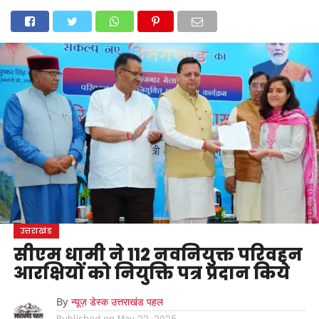
होम
उत्तराखंड
अल्मोड़ा
उत्तरकाशी
उधम सिंह नगर
चंपावत
चमोली
टिहरी गढ़वाल
देहरादून
नैनीताल
पिथौरागढ़
पौड़ी गढ़वाल
बागेश्वर
रुद्रप्रयाग
हरिद्वार
देश
दुनिया
मनोरंजन
उत्तराखंड
सीएम धामी ने 112 नवनियुक्त परिवहन
आरक्षियों को नियुक्ति पत्र प्रदान किये
By
न्यूज़ डेस्क उत्तराखंड पहल
Published on
May 22, 2025