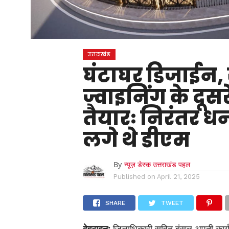
उत्तराखंड
घंटाघर डिजाईन, सर
ज्वाइनिंग के दूस
तैयारः निरंतर ध
लगे थे डीएम
By
न्यूज़ डेस्क उत्तराखंड पहल
Published on
April 21, 2025
SHARE
TWEET
देहरादून:
जिलाधिकारी सविन बंसल अपनी कार्