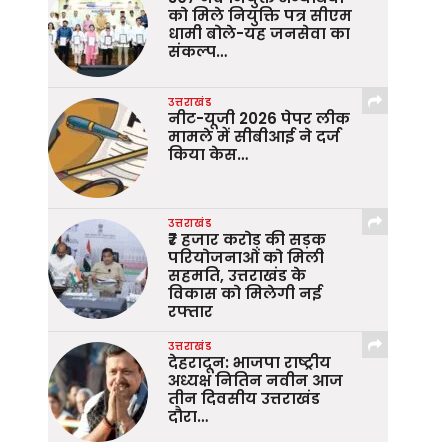
को मिले नियुक्ति पत्र सीएम
धामी बोले-यह जनसेवा का
संकल्प…
उत्तराखंड
नीट-यूजी 2026 पेपर लीक
मामले में सीबीआई ने दर्ज
किया केस…
उत्तराखंड
₹7 हजार करोड़ की सड़क
परियोजनाओं को मिली
सहमति, उत्तराखंड के
विकास को मिलेगी नई
रफ्तार
उत्तराखंड
देहरादून: भाजपा राष्ट्रीय
अध्यक्ष नितिन नवीन आज
तीन दिवसीय उत्तराखंड
दौरा…