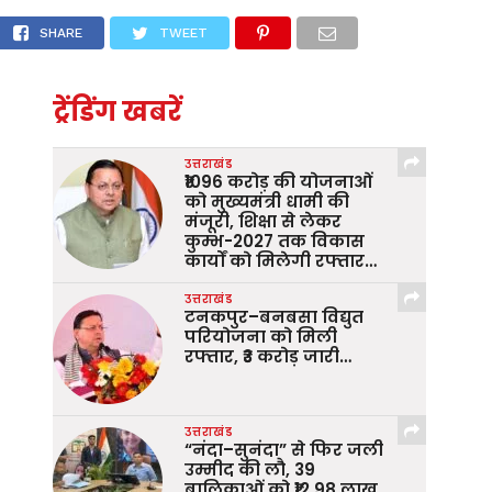
ि संगठित करने में लगे थे डीएम
SHARE
TWEET
ट्रेंडिंग खबरें
उत्तराखंड
₹1096 करोड़ की योजनाओं
को मुख्यमंत्री धामी की
मंजूरी, शिक्षा से लेकर
कुम्भ-2027 तक विकास
कार्यों को मिलेगी रफ्तार…
उत्तराखंड
टनकपुर–बनबसा विद्युत
परियोजना को मिली
रफ्तार, ₹3 करोड़ जारी…
उत्तराखंड
“नंदा–सुनंदा” से फिर जली
उम्मीद की लौ, 39
बालिकाओं को ₹12.98 लाख