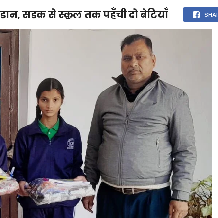
ान, सड़क से स्कूल तक पहुँची दो बेटियाँ
देश
दुनिया
उत्तराखंड
धर्म-संस्कृति
राजनीति
संपर्क करें
SHA
ुनिया
मनोरंजन