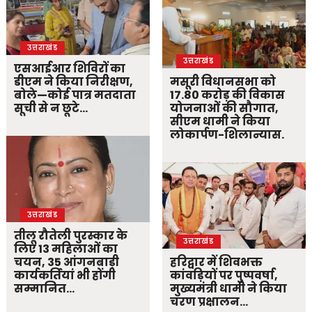
उत्तराखंड
उत्तराखंड
एसआईआर शिविरों का
डीएम ने किया निरीक्षण,
मसूरी विधानसभा को
बोले—कोई पात्र मतदाता
17.80 करोड़ की विकास
सूची से न छूटे…
योजनाओं की सौगात,
सीएम धामी ने किया
लोकार्पण-शिलान्यास.
उत्तराखंड
तीलू रौतेली पुरस्कार के
उत्तराखंड
लिए 13 महिलाओं का
चयन, 35 आंगनबाड़ी
हरिद्वार में शिवभक्त
कार्यकर्तियां भी होंगी
कांवड़ियों पर पुष्पवर्षा,
सम्मानित…
मुख्यमंत्री धामी ने किया
चरण प्रक्षालन…