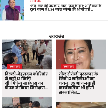
उत्तराखंड
‘जन-जन की सरकार, जन-जन के द्वार’ अभियान के
दूसरे चरण में 1.34 लाख लोगों की भागीदारी…
उत्तराखंड
उत्तराखंड
उत्तराखंड
दिल्ली-देहरादून कॉरिडोर
तीलू रौतेली पुरस्कार के
से जुड़ी 12 किमी
लिए 13 महिलाओं का
ग्रीनफील्ड बाईपास का
चयन, 35 आंगनबाड़ी
डीएम ने किया निरीक्षण…
कार्यकर्तियां भी होंगी
सम्मानित…