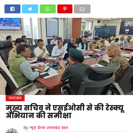
होम
उत्तराखंड
अल्मोड़ा
उत्तरकाशी
उधम सिंह नगर
चंपावत
चमोली
टिहरी गढ़वाल
देहरादून
नैनीताल
पिथौरागढ़
पौड़ी गढ़वाल
बागेश्वर
रुद्रप्रयाग
हरिद्वार
देश
दुनिया
मनोरंजन
उत्तराखंड
मुख्य सचिव ने एसईओसी से की रेस्क्यू
अभियान की समीक्षा
By
न्यूज़ डेस्क उत्तराखंड पहल