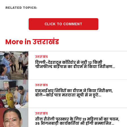
RELATED TOPICS:
CLICK TO COMMENT
More in उत्तराखंड
उत्तराखंड
दिल्ली-देहरादून कॉरिडोर से जुड़ी 12 किमी
ग्रीनफील्ड बाईपास का डीएम ने किया निरीक्षण…
उत्तराखंड
एसआईआर शिविरों का डीएम ने किया निरीक्षण,
बोले—कोई पात्र मतदाता सूची से न छूटे…
उत्तराखंड
तीलू रौतेली पुरस्कार के लिए 13 महिलाओं का चयन,
35 आंगनबाड़ी कार्यकर्तियां भी होंगी सम्मानित…