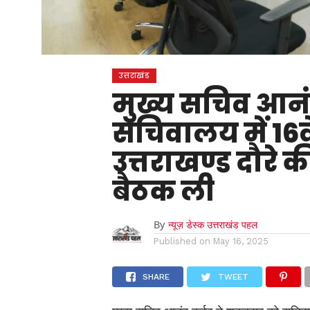
उत्तराखंड
मुख्य सचिव आनंद 
सचिवालय में 16वे
उत्तराखण्ड दौरे की
बैठक ली
By
न्यूज़ डेस्क उत्तराखंड पहल
Published on
May 16, 2025
SHARE
TWEET