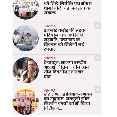
को मिले नियुक्ति पत्र सीएम
धामी बोले-यह जनसेवा का
संकल्प…
उत्तराखंड
₹7 हजार करोड़ की सड़क
परियोजनाओं को मिली
सहमति, उत्तराखंड के
विकास को मिलेगी नई
रफ्तार
उत्तराखंड
देहरादून: भाजपा राष्ट्रीय
अध्यक्ष नितिन नवीन आज
तीन दिवसीय उत्तराखंड
दौरा…
उत्तराखंड
खैरासैंण महाविद्यालय भवन
का उद्घाटन, सतपुली झील
निर्माण कार्यों का भी किया
निरीक्षण…