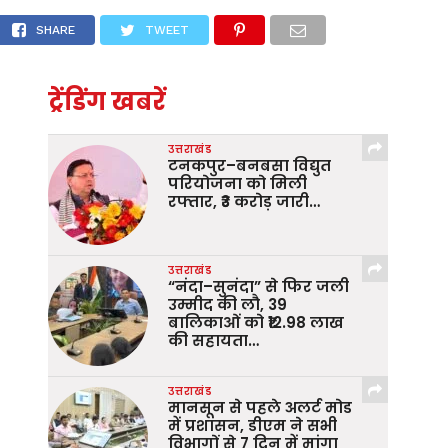
ियों के सम्बन्ध में बैठक ली
SHARE
TWEET
ट्रेंडिंग खबरें
उत्तराखंड
टनकपुर–बनबसा विद्युत
परियोजना को मिली
रफ्तार, ₹3 करोड़ जारी…
उत्तराखंड
“नंदा–सुनंदा” से फिर जली
उम्मीद की लौ, 39
बालिकाओं को ₹12.98 लाख
की सहायता…
उत्तराखंड
मानसून से पहले अलर्ट मोड
में प्रशासन, डीएम ने सभी
विभागों से 7 दिन में मांगा