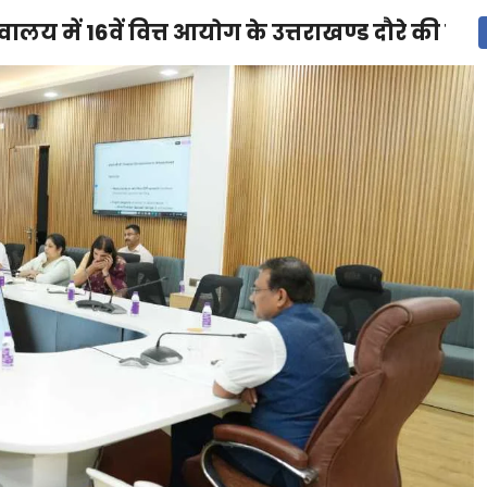
लय में 16वें वित्त आयोग के उत्तराखण्ड दौरे की तैयार
देश
दुनिया
उत्तराखंड
धर्म-संस्कृति
राजनीति
संपर्क करें
ुनिया
मनोरंजन