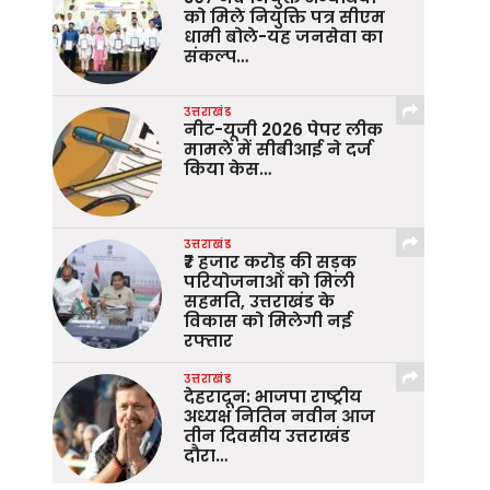
को मिले नियुक्ति पत्र सीएम
धामी बोले-यह जनसेवा का
संकल्प…
उत्तराखंड
नीट-यूजी 2026 पेपर लीक
मामले में सीबीआई ने दर्ज
किया केस…
उत्तराखंड
₹7 हजार करोड़ की सड़क
परियोजनाओं को मिली
सहमति, उत्तराखंड के
विकास को मिलेगी नई
रफ्तार
उत्तराखंड
देहरादून: भाजपा राष्ट्रीय
अध्यक्ष नितिन नवीन आज
तीन दिवसीय उत्तराखंड
दौरा…