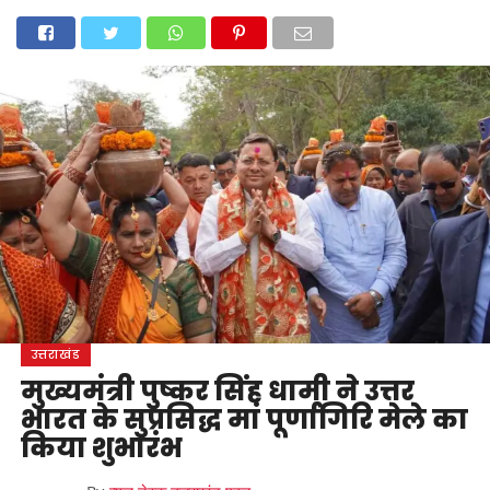
होम
उत्तराखंड
अल्मोड़ा
उत्तरकाशी
उधम सिंह नगर
चंपावत
चमोली
टिहरी गढ़वाल
देहरादून
नैनीताल
पिथौरागढ़
पौड़ी गढ़वाल
बागेश्वर
रुद्रप्रयाग
हरिद्वार
देश
दुनिया
मनोरंजन
उत्तराखंड
मुख्यमंत्री पुष्कर सिंह धामी ने उत्तर
भारत के सुप्रसिद्ध मां पूर्णागिरि मेले का
किया शुभारंभ