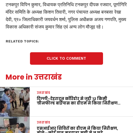
टनकपुर विपिन कुमार, विधायक प्रतिनिधि टनकपुर दीपक रजवार, पूर्णागिरि
मंदिर समिति के अध्यक्ष किशन तिवारी, नगर पंचायत अध्यक्ष बनबसा रेखा
देवी, प्र० जिलाधिकारी जयवर्धन शर्मा, पुलिस अधीक्षक अजय गणपति, मुख्य
विकास अधिकारी संजय कुमार सिंह एवं अन्य लोग मौजूद रहे।
RELATED TOPICS:
CLICK TO COMMENT
More in उत्तराखंड
उत्तराखंड
दिल्ली-देहरादून कॉरिडोर से जुड़ी 12 किमी
ग्रीनफील्ड बाईपास का डीएम ने किया निरीक्षण…
उत्तराखंड
एसआईआर शिविरों का डीएम ने किया निरीक्षण,
बोले—कोई पात्र मतदाता सूची से न छूटे…