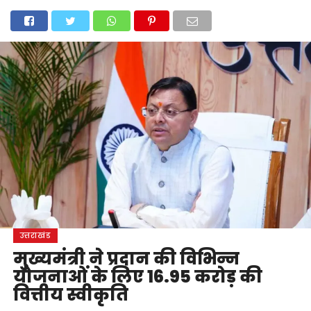
होम
उत्तराखंड
अल्मोड़ा
उत्तरकाशी
उधम सिंह नगर
चंपावत
चमोली
टिहरी गढ़वाल
देहरादून
नैनीताल
पिथौरागढ़
पौड़ी गढ़वाल
बागेश्वर
रुद्रप्रयाग
हरिद्वार
देश
दुनिया
मनोरंजन
उत्तराखंड
मुख्यमंत्री ने प्रदान की विभिन्न
योजनाओं के लिए 16.95 करोड़ की
वित्तीय स्वीकृति