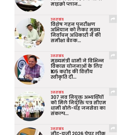
माइक्रो प्लान…
उत्तराखंड
विशेष गहन पुनरीक्षण
अभियान को लेकर मुख्य
निर्वाचन अधिकारी ने की
समीक्षा बैठक…
उत्तराखंड
मुख्यमंत्री धामी ने विभिन्न
विकास योजनाओं के लिए
₹105 करोड़ की वित्तीय
स्वीकृति दी…
उत्तराखंड
307 नव नियुक्त अभ्यर्थियों
को मिले नियुक्ति पत्र सीएम
धामी बोले-यह जनसेवा का
संकल्प…
उत्तराखंड
नीट-यूजी 2026 पेपर लीक