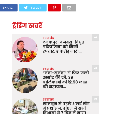
SHARE
TWEET
ट्रेंडिंग खबरें
उत्तराखंड
टनकपुर–बनबसा विद्युत
परियोजना को मिली
रफ्तार, ₹3 करोड़ जारी…
उत्तराखंड
“नंदा–सुनंदा” से फिर जली
उम्मीद की लौ, 39
बालिकाओं को ₹12.98 लाख
की सहायता…
उत्तराखंड
मानसून से पहले अलर्ट मोड
में प्रशासन, डीएम ने सभी
विभागों से 7 दिन में मांगा