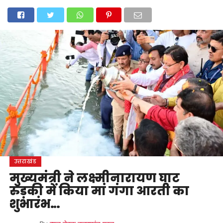
होम
उत्तराखंड
अल्मोड़ा
उत्तरकाशी
उधम सिंह नगर
चंपावत
चमोली
टिहरी गढ़वाल
देहरादून
नैनीताल
पिथौरागढ़
पौड़ी गढ़वाल
बागेश्वर
रुद्रप्रयाग
हरिद्वार
देश
दुनिया
मनोरंजन
उत्तराखंड
मुख्यमंत्री ने लक्ष्मीनारायण घाट
रुड़की में किया मां गंगा आरती का
शुभारंभ…