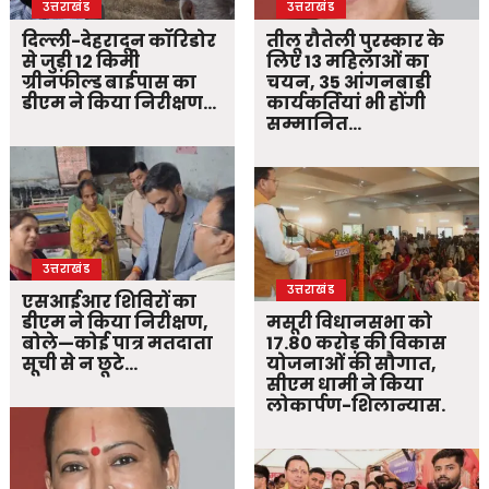
उत्तराखंड
उत्तराखंड
दिल्ली-देहरादून कॉरिडोर
तीलू रौतेली पुरस्कार के
से जुड़ी 12 किमी
लिए 13 महिलाओं का
ग्रीनफील्ड बाईपास का
चयन, 35 आंगनबाड़ी
डीएम ने किया निरीक्षण…
कार्यकर्तियां भी होंगी
सम्मानित…
उत्तराखंड
उत्तराखंड
एसआईआर शिविरों का
डीएम ने किया निरीक्षण,
मसूरी विधानसभा को
बोले—कोई पात्र मतदाता
17.80 करोड़ की विकास
सूची से न छूटे…
योजनाओं की सौगात,
सीएम धामी ने किया
लोकार्पण-शिलान्यास.