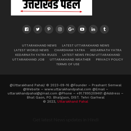
UTTARAKHAND NEWS
LATEST UTTARAKHAND NEWS
LATEST WORLD NEWS
CHARDHAM YATRA
KEDARNATH YATRA
KEDARNATH YATRA RULES
LATEST NEWS FROM UTTARAKHAND
UTTARAKHAND JOB
UTTARAKHAND WEATHER
PRIVACY POLICY
TERMS OF USE
@Uttarakhand Pahal/ © 2023-09-16 @Founder – Prashant Semwal
@Website – www.uttarakhandpahal.com @Email –
uttarakhandpahal@gmail.com @Phone – +91.7895209461 @Address –
Bhat Gaon, PO. Bhatgaon, DIST. Tehri Garhwal
© 2023,
Uttarakhand Pahal
.
Get latest News updates in Hindi