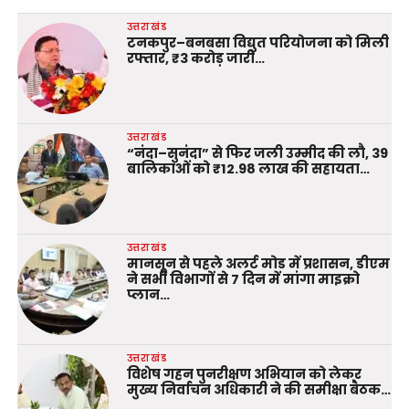
उत्तराखंड
टनकपुर–बनबसा विद्युत परियोजना को मिली
रफ्तार, ₹3 करोड़ जारी…
उत्तराखंड
“नंदा–सुनंदा” से फिर जली उम्मीद की लौ, 39
बालिकाओं को ₹12.98 लाख की सहायता…
उत्तराखंड
मानसून से पहले अलर्ट मोड में प्रशासन, डीएम
ने सभी विभागों से 7 दिन में मांगा माइक्रो
प्लान…
उत्तराखंड
विशेष गहन पुनरीक्षण अभियान को लेकर
मुख्य निर्वाचन अधिकारी ने की समीक्षा बैठक…