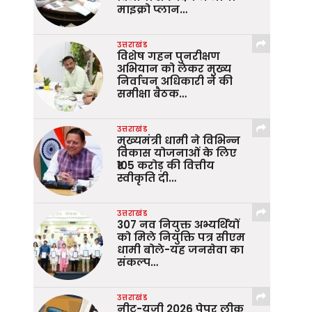
माइक्रो प्लान…
उत्तराखंड
विशेष गहन पुनरीक्षण
अभियान को लेकर मुख्य
निर्वाचन अधिकारी ने की
समीक्षा बैठक…
उत्तराखंड
मुख्यमंत्री धामी ने विभिन्न
विकास योजनाओं के लिए
₹105 करोड़ की वित्तीय
स्वीकृति दी…
उत्तराखंड
307 नव नियुक्त अभ्यर्थियों
को मिले नियुक्ति पत्र सीएम
धामी बोले-यह जनसेवा का
संकल्प…
उत्तराखंड
नीट-यूजी 2026 पेपर लीक