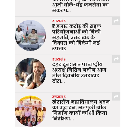
धामी बोले-यह जनसेवा का
संकल्प…
उत्तराखंड
₹7 हजार करोड़ की सड़क
परियोजनाओं को मिली
सहमति, उत्तराखंड के
विकास को मिलेगी नई
रफ्तार
उत्तराखंड
देहरादून: भाजपा राष्ट्रीय
अध्यक्ष नितिन नवीन आज
तीन दिवसीय उत्तराखंड
दौरा…
उत्तराखंड
खैरासैंण महाविद्यालय भवन
का उद्घाटन, सतपुली झील
निर्माण कार्यों का भी किया
निरीक्षण…