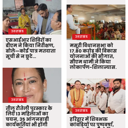
उत्तराखंड
उत्तराखंड
एसआईआर शिविरों का
डीएम ने किया निरीक्षण,
मसूरी विधानसभा को
बोले—कोई पात्र मतदाता
17.80 करोड़ की विकास
सूची से न छूटे…
योजनाओं की सौगात,
सीएम धामी ने किया
लोकार्पण-शिलान्यास.
उत्तराखंड
तीलू रौतेली पुरस्कार के
उत्तराखंड
लिए 13 महिलाओं का
चयन, 35 आंगनबाड़ी
हरिद्वार में शिवभक्त
कार्यकर्तियां भी होंगी
कांवड़ियों पर पुष्पवर्षा,