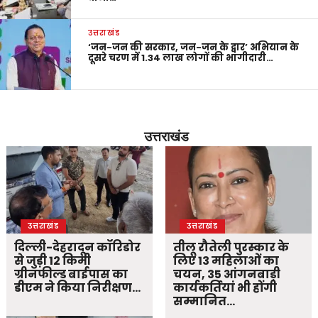
उत्तराखंड
‘जन-जन की सरकार, जन-जन के द्वार’ अभियान के
दूसरे चरण में 1.34 लाख लोगों की भागीदारी…
उत्तराखंड
उत्तराखंड
उत्तराखंड
दिल्ली-देहरादून कॉरिडोर
तीलू रौतेली पुरस्कार के
से जुड़ी 12 किमी
लिए 13 महिलाओं का
ग्रीनफील्ड बाईपास का
चयन, 35 आंगनबाड़ी
डीएम ने किया निरीक्षण…
कार्यकर्तियां भी होंगी
सम्मानित…