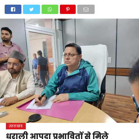
होम
उत्तराखंड
अल्मोड़ा
उत्तरकाशी
उधम सिंह नगर
चंपावत
चमोली
टिहरी गढ़वाल
देहरादून
नैनीताल
पिथौरागढ़
पौड़ी गढ़वाल
बागेश्वर
रुद्रप्रयाग
हरिद्वार
देश
दुनिया
मनोरंजन
उत्तराखंड
धराली आपदा प्रभावितों से मिले