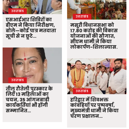
उत्तराखंड
उत्तराखंड
एसआईआर शिविरों का
डीएम ने किया निरीक्षण,
मसूरी विधानसभा को
बोले—कोई पात्र मतदाता
17.80 करोड़ की विकास
सूची से न छूटे…
योजनाओं की सौगात,
सीएम धामी ने किया
लोकार्पण-शिलान्यास.
उत्तराखंड
तीलू रौतेली पुरस्कार के
उत्तराखंड
लिए 13 महिलाओं का
चयन, 35 आंगनबाड़ी
हरिद्वार में शिवभक्त
कार्यकर्तियां भी होंगी
कांवड़ियों पर पुष्पवर्षा,
सम्मानित…
मुख्यमंत्री धामी ने किया
चरण प्रक्षालन…