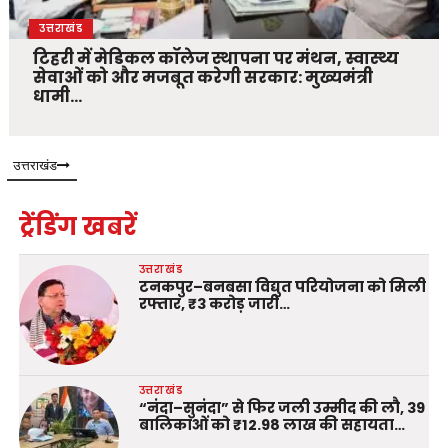
उत्तराखंड
टिहरी में मेडिकल कॉलेज स्थापना पर मंथन, स्वास्थ्य
सेवाओं को और मजबूत करेगी सरकार: मुख्यमंत्री
धामी…
उत्तराखंड
ट्रेंडिंग खबरें
उत्तराखंड
टनकपुर–बनबसा विद्युत परियोजना को मिली
रफ्तार, ₹3 करोड़ जारी…
उत्तराखंड
“नंदा–सुनंदा” से फिर जली उम्मीद की लौ, 39
बालिकाओं को ₹12.98 लाख की सहायता…