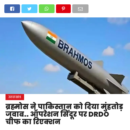
होम
उत्तराखंड
अल्मोड़ा
उत्तरकाशी
उधम सिंह नगर
चंपावत
चमोली
टिहरी गढ़वाल
देहरादून
नैनीताल
पिथौरागढ़
पौड़ी गढ़वाल
बागेश्वर
रुद्रप्रयाग
हरिद्वार
देश
दुनिया
मनोरंजन
उत्तराखंड
ब्रह्मोस ने पाकिस्तान को दिया मुंहतोड़
जवाब.. ऑपरेशन सिंदूर पर DRDO
चीफ का रिएक्शन