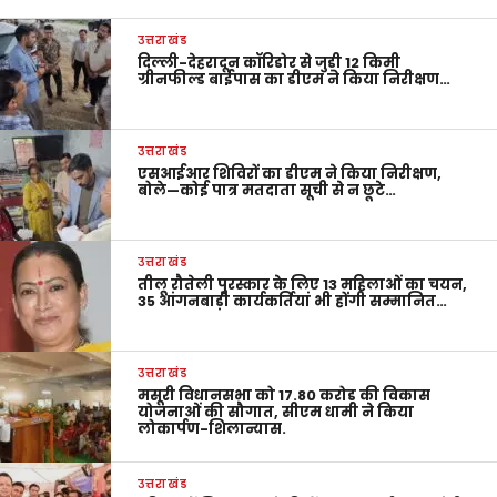
उत्तराखंड
दिल्ली-देहरादून कॉरिडोर से जुड़ी 12 किमी
ग्रीनफील्ड बाईपास का डीएम ने किया निरीक्षण…
उत्तराखंड
एसआईआर शिविरों का डीएम ने किया निरीक्षण,
बोले—कोई पात्र मतदाता सूची से न छूटे…
उत्तराखंड
तीलू रौतेली पुरस्कार के लिए 13 महिलाओं का चयन,
35 आंगनबाड़ी कार्यकर्तियां भी होंगी सम्मानित…
उत्तराखंड
मसूरी विधानसभा को 17.80 करोड़ की विकास
योजनाओं की सौगात, सीएम धामी ने किया
लोकार्पण-शिलान्यास.
उत्तराखंड