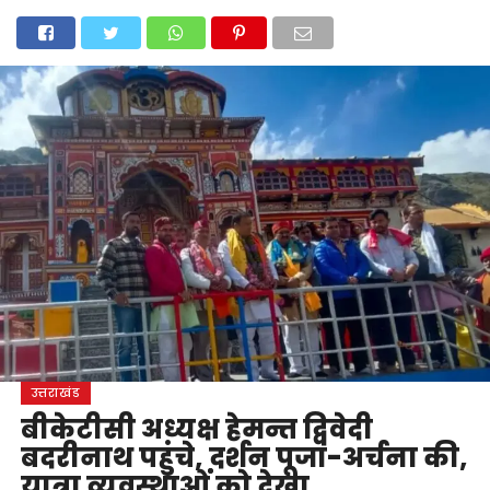
होम
उत्तराखंड
अल्मोड़ा
उत्तरकाशी
उधम सिंह नगर
चंपावत
चमोली
टिहरी गढ़वाल
देहरादून
नैनीताल
पिथौरागढ़
पौड़ी गढ़वाल
बागेश्वर
रुद्रप्रयाग
हरिद्वार
देश
दुनिया
मनोरंजन
उत्तराखंड
बीकेटीसी अध्यक्ष हेमन्त द्विवेदी
बदरीनाथ पहुंचे, दर्शन पूजा-अर्चना की,
यात्रा व्यवस्थाओंं को देखा