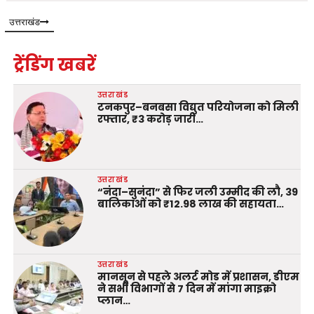
उत्तराखंड
ट्रेंडिंग खबरें
उत्तराखंड
टनकपुर–बनबसा विद्युत परियोजना को मिली
रफ्तार, ₹3 करोड़ जारी…
उत्तराखंड
“नंदा–सुनंदा” से फिर जली उम्मीद की लौ, 39
बालिकाओं को ₹12.98 लाख की सहायता…
उत्तराखंड
मानसून से पहले अलर्ट मोड में प्रशासन, डीएम
ने सभी विभागों से 7 दिन में मांगा माइक्रो
प्लान…