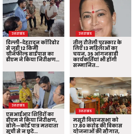
उत्तराखंड
उत्तराखंड
दिल्ली-देहरादून कॉरिडोर
तीलू रौतेली पुरस्कार के
से जुड़ी 12 किमी
लिए 13 महिलाओं का
ग्रीनफील्ड बाईपास का
चयन, 35 आंगनबाड़ी
डीएम ने किया निरीक्षण…
कार्यकर्तियां भी होंगी
सम्मानित…
उत्तराखंड
उत्तराखंड
एसआईआर शिविरों का
डीएम ने किया निरीक्षण,
मसूरी विधानसभा को
बोले—कोई पात्र मतदाता
17.80 करोड़ की विकास
सूची से न छूटे…
योजनाओं की सौगात,