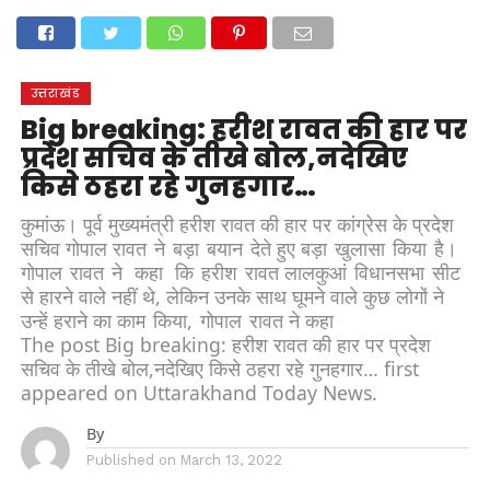
होम
उत्तराखंड
अल्मोड़ा
उत्तरकाशी
उधम सिंह नगर
चंपावत
चमोली
टिहरी गढ़वाल
देहरादून
नैनीताल
पिथौरागढ़
पौड़ी गढ़वाल
बागेश्वर
रुद्रप्रयाग
हरिद्वार
देश
दुनिया
उत्तराखंड
मनोरंजन
Big breaking: हरीश रावत की हार पर
प्रदेश सचिव के तीखे बोल,नदेखिए
किसे ठहरा रहे गुनहगार…
कुमांऊ। पूर्व मुख्यमंत्री हरीश रावत की हार पर कांग्रेस के प्रदेश
सचिव गोपाल रावत ने बड़ा बयान देते हुए बड़ा खुलासा किया है।
गोपाल रावत ने कहा कि हरीश रावत लालकुआं विधानसभा सीट
से हारने वाले नहीं थे, लेकिन उनके साथ घूमने वाले कुछ लोगों ने
उन्हें हराने का काम किया, गोपाल रावत ने कहा
The post Big breaking: हरीश रावत की हार पर प्रदेश
सचिव के तीखे बोल,नदेखिए किसे ठहरा रहे गुनहगार… first
appeared on Uttarakhand Today News.
By
Published on
March 13, 2022