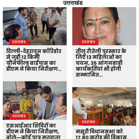
उत्तराखंड
उत्तराखंड
उत्तराखंड
दिल्ली-देहरादून कॉरिडोर
तीलू रौतेली पुरस्कार के
से जुड़ी 12 किमी
लिए 13 महिलाओं का
ग्रीनफील्ड बाईपास का
चयन, 35 आंगनबाड़ी
डीएम ने किया निरीक्षण…
कार्यकर्तियां भी होंगी
सम्मानित…
उत्तराखंड
उत्तराखंड
एसआईआर शिविरों का
डीएम ने किया निरीक्षण,
मसूरी विधानसभा को
बोले—कोई पात्र मतदाता
17.80 करोड़ की विकास