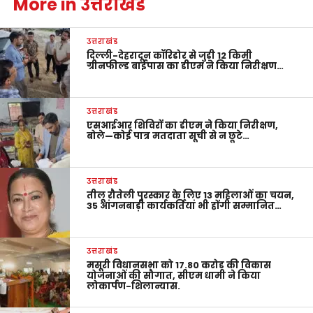
More in उत्तराखंड
उत्तराखंड
दिल्ली-देहरादून कॉरिडोर से जुड़ी 12 किमी
ग्रीनफील्ड बाईपास का डीएम ने किया निरीक्षण…
उत्तराखंड
एसआईआर शिविरों का डीएम ने किया निरीक्षण,
बोले—कोई पात्र मतदाता सूची से न छूटे…
उत्तराखंड
तीलू रौतेली पुरस्कार के लिए 13 महिलाओं का चयन,
35 आंगनबाड़ी कार्यकर्तियां भी होंगी सम्मानित…
उत्तराखंड
मसूरी विधानसभा को 17.80 करोड़ की विकास
योजनाओं की सौगात, सीएम धामी ने किया
लोकार्पण-शिलान्यास.