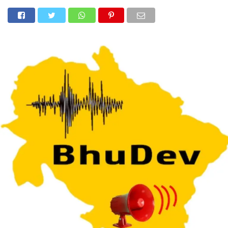
होम
उत्तराखंड
अल्मोड़ा
उत्तरकाशी
उधम सिंह नगर
चंपावत
चमोली
टिहरी गढ़वाल
देहरादून
नैनीताल
पिथौरागढ़
पौड़ी गढ़वाल
बागेश्वर
रुद्रप्रयाग
हरिद्वार
देश
दुनिया
मनोरंजन