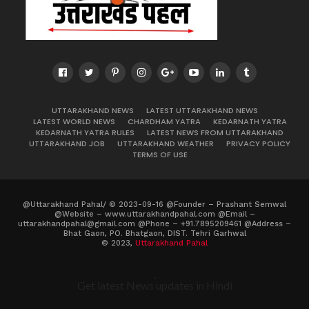
UTTARAKHAND NEWS
LATEST UTTARAKHAND NEWS
LATEST WORLD NEWS
CHARDHAM YATRA
KEDARNATH YATRA
KEDARNATH YATRA RULES
LATEST NEWS FROM UTTARAKHAND
UTTARAKHAND JOB
UTTARAKHAND WEATHER
PRIVACY POLICY
TERMS OF USE
@Uttarakhand Pahal/ © 2023-09-16 @Founder – Prashant Semwal
@Website – www.uttarakhandpahal.com @Email –
uttarakhandpahal@gmail.com @Phone – +91.7895209461 @Address –
Bhat Gaon, PO. Bhatgaon, DIST. Tehri Garhwal
© 2023,
Uttarakhand Pahal
.
Get latest News updates in Hindi