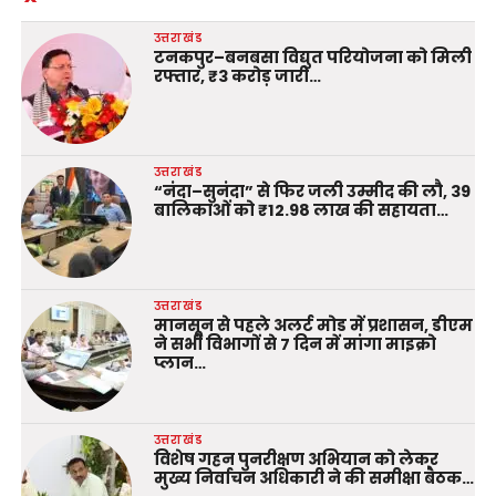
उत्तराखंड
टनकपुर–बनबसा विद्युत परियोजना को मिली
रफ्तार, ₹3 करोड़ जारी…
उत्तराखंड
“नंदा–सुनंदा” से फिर जली उम्मीद की लौ, 39
बालिकाओं को ₹12.98 लाख की सहायता…
उत्तराखंड
मानसून से पहले अलर्ट मोड में प्रशासन, डीएम
ने सभी विभागों से 7 दिन में मांगा माइक्रो
प्लान…
उत्तराखंड
विशेष गहन पुनरीक्षण अभियान को लेकर
मुख्य निर्वाचन अधिकारी ने की समीक्षा बैठक…