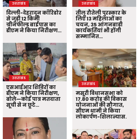
उत्तराखंड
उत्तराखंड
दिल्ली-देहरादून कॉरिडोर
तीलू रौतेली पुरस्कार के
से जुड़ी 12 किमी
लिए 13 महिलाओं का
ग्रीनफील्ड बाईपास का
चयन, 35 आंगनबाड़ी
डीएम ने किया निरीक्षण…
कार्यकर्तियां भी होंगी
सम्मानित…
उत्तराखंड
उत्तराखंड
एसआईआर शिविरों का
डीएम ने किया निरीक्षण,
मसूरी विधानसभा को
बोले—कोई पात्र मतदाता
17.80 करोड़ की विकास
सूची से न छूटे…
योजनाओं की सौगात,
सीएम धामी ने किया
लोकार्पण-शिलान्यास.