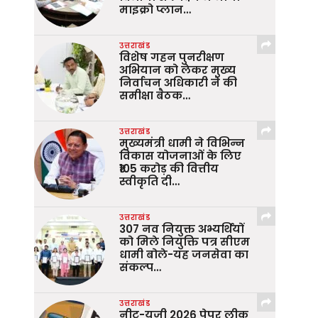
माइक्रो प्लान…
उत्तराखंड
विशेष गहन पुनरीक्षण
अभियान को लेकर मुख्य
निर्वाचन अधिकारी ने की
समीक्षा बैठक…
उत्तराखंड
मुख्यमंत्री धामी ने विभिन्न
विकास योजनाओं के लिए
₹105 करोड़ की वित्तीय
स्वीकृति दी…
उत्तराखंड
307 नव नियुक्त अभ्यर्थियों
को मिले नियुक्ति पत्र सीएम
धामी बोले-यह जनसेवा का
संकल्प…
उत्तराखंड
नीट-यूजी 2026 पेपर लीक