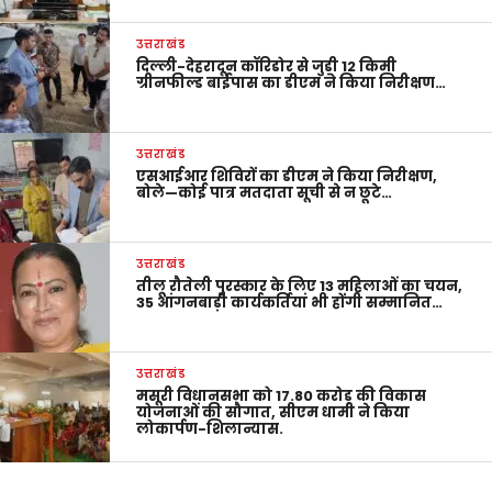
उत्तराखंड
दिल्ली-देहरादून कॉरिडोर से जुड़ी 12 किमी
ग्रीनफील्ड बाईपास का डीएम ने किया निरीक्षण…
उत्तराखंड
एसआईआर शिविरों का डीएम ने किया निरीक्षण,
बोले—कोई पात्र मतदाता सूची से न छूटे…
उत्तराखंड
तीलू रौतेली पुरस्कार के लिए 13 महिलाओं का चयन,
35 आंगनबाड़ी कार्यकर्तियां भी होंगी सम्मानित…
उत्तराखंड
मसूरी विधानसभा को 17.80 करोड़ की विकास
योजनाओं की सौगात, सीएम धामी ने किया
लोकार्पण-शिलान्यास.