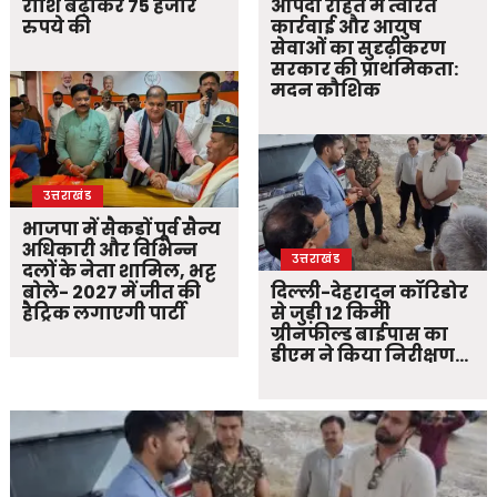
राशि बढ़ाकर 75 हजार
आपदा राहत में त्वरित
रुपये की
कार्रवाई और आयुष
सेवाओं का सुदृढ़ीकरण
सरकार की प्राथमिकता:
मदन कौशिक
उत्तराखंड
भाजपा में सैकड़ों पूर्व सैन्य
अधिकारी और विभिन्न
उत्तराखंड
दलों के नेता शामिल, भट्ट
बोले- 2027 में जीत की
दिल्ली-देहरादून कॉरिडोर
हैट्रिक लगाएगी पार्टी
से जुड़ी 12 किमी
ग्रीनफील्ड बाईपास का
डीएम ने किया निरीक्षण…