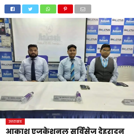
होम
उत्तराखंड
अल्मोड़ा
उत्तरकाशी
उधम सिंह नगर
चंपावत
चमोली
टिहरी गढ़वाल
देहरादून
नैनीताल
पिथौरागढ़
पौड़ी गढ़वाल
बागेश्वर
रुद्रप्रयाग
हरिद्वार
देश
दुनिया
मनोरंजन
उत्तराखंड
आकाश एजुकेशनल सर्विसेज़ देहरादून