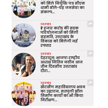
को मिले नियुक्ति पत्र सीएम
धामी बोले-यह जनसेवा का
संकल्प…
उत्तराखंड
₹7 हजार करोड़ की सड़क
परियोजनाओं को मिली
सहमति, उत्तराखंड के
विकास को मिलेगी नई
रफ्तार
उत्तराखंड
देहरादून: भाजपा राष्ट्रीय
अध्यक्ष नितिन नवीन आज
तीन दिवसीय उत्तराखंड
दौरा…
उत्तराखंड
खैरासैंण महाविद्यालय भवन
का उद्घाटन, सतपुली झील
निर्माण कार्यों का भी किया
निरीक्षण…