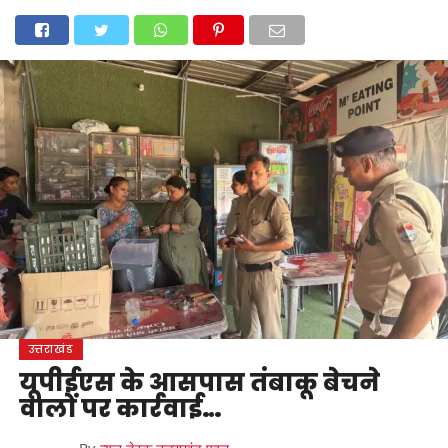
होम
उत्तराखंड
अल्मोड़ा
उत्तरकाशी
उधम सिंह नगर
चंपावत
चमोली
टिहरी गढ़वाल
देहरादून
नैनीताल
पिथौरागढ़
पौड़ी गढ़वाल
बागेश्वर
रुद्रप्रयाग
हरिद्वार
देश
दुनिया
मनोरंजन
उत्तराखंड
यूपीईएस के आसपास तंबाकू बेचने
वालों पर कार्रवाई…