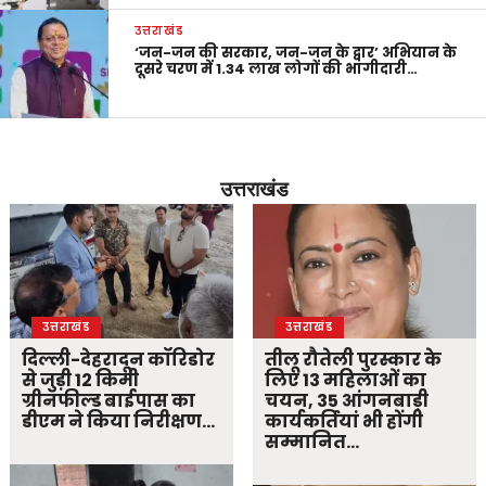
उत्तराखंड
‘जन-जन की सरकार, जन-जन के द्वार’ अभियान के
दूसरे चरण में 1.34 लाख लोगों की भागीदारी…
उत्तराखंड
उत्तराखंड
उत्तराखंड
दिल्ली-देहरादून कॉरिडोर
तीलू रौतेली पुरस्कार के
से जुड़ी 12 किमी
लिए 13 महिलाओं का
ग्रीनफील्ड बाईपास का
चयन, 35 आंगनबाड़ी
डीएम ने किया निरीक्षण…
कार्यकर्तियां भी होंगी
सम्मानित…