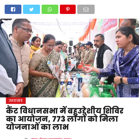
होम
उत्तराखंड
अल्मोड़ा
उत्तरकाशी
उधम सिंह नगर
चंपावत
चमोली
टिहरी गढ़वाल
देहरादून
नैनीताल
पिथौरागढ़
पौड़ी गढ़वाल
बागेश्वर
रुद्रप्रयाग
हरिद्वार
देश
दुनिया
मनोरंजन
उत्तराखंड
कैंट विधानसभा में बहुउद्देशीय शिविर
का आयोजन, 773 लोगों को मिला
योजनाओं का लाभ