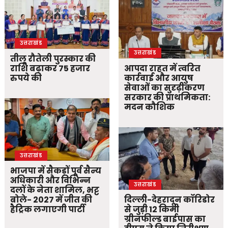
उत्तराखंड
उत्तराखंड
तीलू रौतेली पुरस्कार की
राशि बढ़ाकर 75 हजार
आपदा राहत में त्वरित
रुपये की
कार्रवाई और आयुष
सेवाओं का सुदृढ़ीकरण
सरकार की प्राथमिकता:
मदन कौशिक
उत्तराखंड
भाजपा में सैकड़ों पूर्व सैन्य
अधिकारी और विभिन्न
उत्तराखंड
दलों के नेता शामिल, भट्ट
बोले- 2027 में जीत की
दिल्ली-देहरादून कॉरिडोर
हैट्रिक लगाएगी पार्टी
से जुड़ी 12 किमी
ग्रीनफील्ड बाईपास का