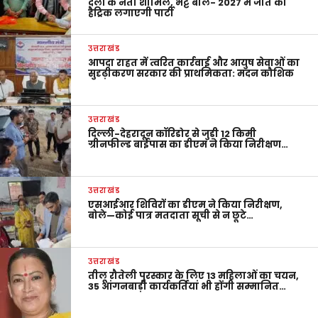
दलों के नेता शामिल, भट्ट बोले- 2027 में जीत की
हैट्रिक लगाएगी पार्टी
उत्तराखंड
आपदा राहत में त्वरित कार्रवाई और आयुष सेवाओं का
सुदृढ़ीकरण सरकार की प्राथमिकता: मदन कौशिक
उत्तराखंड
दिल्ली-देहरादून कॉरिडोर से जुड़ी 12 किमी
ग्रीनफील्ड बाईपास का डीएम ने किया निरीक्षण…
उत्तराखंड
एसआईआर शिविरों का डीएम ने किया निरीक्षण,
बोले—कोई पात्र मतदाता सूची से न छूटे…
उत्तराखंड
तीलू रौतेली पुरस्कार के लिए 13 महिलाओं का चयन,
35 आंगनबाड़ी कार्यकर्तियां भी होंगी सम्मानित…