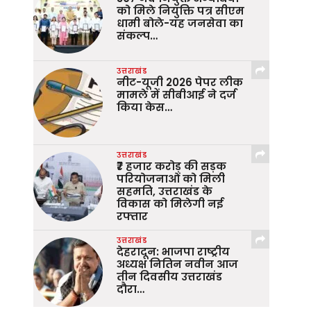
को मिले नियुक्ति पत्र सीएम
धामी बोले-यह जनसेवा का
संकल्प…
उत्तराखंड
नीट-यूजी 2026 पेपर लीक
मामले में सीबीआई ने दर्ज
किया केस…
उत्तराखंड
₹7 हजार करोड़ की सड़क
परियोजनाओं को मिली
सहमति, उत्तराखंड के
विकास को मिलेगी नई
रफ्तार
उत्तराखंड
देहरादून: भाजपा राष्ट्रीय
अध्यक्ष नितिन नवीन आज
तीन दिवसीय उत्तराखंड
दौरा…