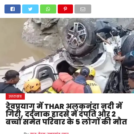
होम
उत्तराखंड
अल्मोड़ा
उत्तरकाशी
उधम सिंह नगर
चंपावत
चमोली
टिहरी गढ़वाल
देहरादून
नैनीताल
पिथौरागढ़
पौड़ी गढ़वाल
बागेश्वर
रुद्रप्रयाग
हरिद्वार
देश
दुनिया
मनोरंजन
उत्तराखंड
देवप्रयाग में THAR अलकनंदा नदी में
गिरी, दर्दनाक हादसे में दंपति और 2
बच्चों समेत परिवार के 5 लोगों की मौत
By
न्यूज़ डेस्क उत्तराखंड पहल