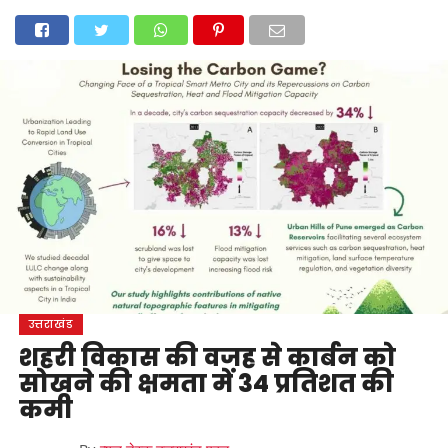
होम
उत्तराखंड
अल्मोड़ा
उत्तरकाशी
उधम सिंह नगर
चंपावत
चमोली
टिहरी गढ़वाल
देहरादून
नैनीताल
पिथौरागढ़
पौड़ी गढ़वाल
बागेश्वर
रुद्रप्रयाग
हरिद्वार
देश
दुनिया
मनोरंजन
उत्तराखंड
शहरी विकास की वजह से कार्बन को
सोखने की क्षमता में 34 प्रतिशत की
कमी