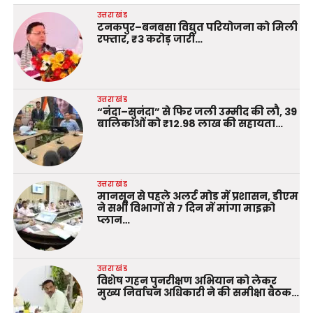
उत्तराखंड
टनकपुर–बनबसा विद्युत परियोजना को मिली
रफ्तार, ₹3 करोड़ जारी…
उत्तराखंड
“नंदा–सुनंदा” से फिर जली उम्मीद की लौ, 39
बालिकाओं को ₹12.98 लाख की सहायता…
उत्तराखंड
मानसून से पहले अलर्ट मोड में प्रशासन, डीएम
ने सभी विभागों से 7 दिन में मांगा माइक्रो
प्लान…
उत्तराखंड
विशेष गहन पुनरीक्षण अभियान को लेकर
मुख्य निर्वाचन अधिकारी ने की समीक्षा बैठक…