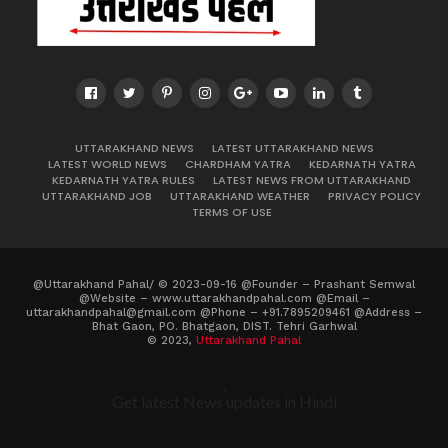
UTTARAKHAND NEWS
LATEST UTTARAKHAND NEWS
LATEST WORLD NEWS
CHARDHAM YATRA
KEDARNATH YATRA
KEDARNATH YATRA RULES
LATEST NEWS FROM UTTARAKHAND
UTTARAKHAND JOB
UTTARAKHAND WEATHER
PRIVACY POLICY
TERMS OF USE
@Uttarakhand Pahal/ © 2023-09-16 @Founder – Prashant Semwal
@Website – www.uttarakhandpahal.com @Email –
uttarakhandpahal@gmail.com @Phone – +91.7895209461 @Address –
Bhat Gaon, PO. Bhatgaon, DIST. Tehri Garhwal
© 2023,
Uttarakhand Pahal
.
Get latest News updates in Hindi