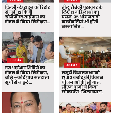
दिल्ली-देहरादून कॉरिडोर
तीलू रौतेली पुरस्कार के
से जुड़ी 12 किमी
लिए 13 महिलाओं का
ग्रीनफील्ड बाईपास का
चयन, 35 आंगनबाड़ी
डीएम ने किया निरीक्षण…
कार्यकर्तियां भी होंगी
सम्मानित…
उत्तराखंड
उत्तराखंड
एसआईआर शिविरों का
डीएम ने किया निरीक्षण,
मसूरी विधानसभा को
बोले—कोई पात्र मतदाता
17.80 करोड़ की विकास
सूची से न छूटे…
योजनाओं की सौगात,
सीएम धामी ने किया
लोकार्पण-शिलान्यास.