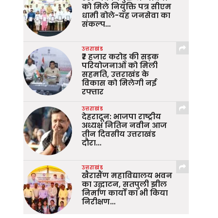
को मिले नियुक्ति पत्र सीएम
धामी बोले-यह जनसेवा का
संकल्प…
उत्तराखंड
₹7 हजार करोड़ की सड़क
परियोजनाओं को मिली
सहमति, उत्तराखंड के
विकास को मिलेगी नई
रफ्तार
उत्तराखंड
देहरादून: भाजपा राष्ट्रीय
अध्यक्ष नितिन नवीन आज
तीन दिवसीय उत्तराखंड
दौरा…
उत्तराखंड
खैरासैंण महाविद्यालय भवन
का उद्घाटन, सतपुली झील
निर्माण कार्यों का भी किया
निरीक्षण…