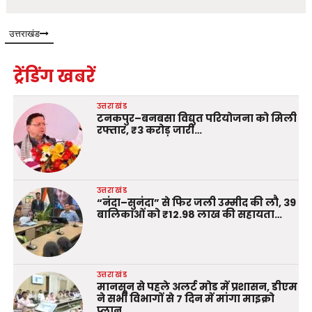
उत्तराखंड
ट्रेंडिंग खबरें
उत्तराखंड
टनकपुर–बनबसा विद्युत परियोजना को मिली
रफ्तार, ₹3 करोड़ जारी…
उत्तराखंड
“नंदा–सुनंदा” से फिर जली उम्मीद की लौ, 39
बालिकाओं को ₹12.98 लाख की सहायता…
उत्तराखंड
मानसून से पहले अलर्ट मोड में प्रशासन, डीएम
ने सभी विभागों से 7 दिन में मांगा माइक्रो
प्लान…