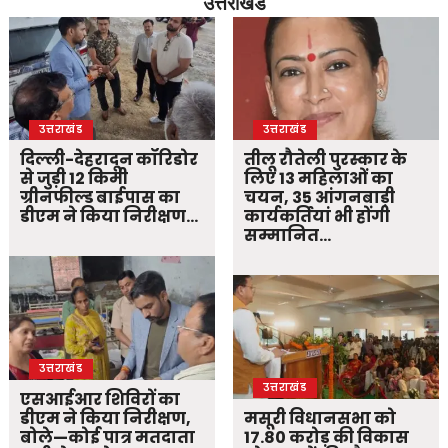
उत्तराखंड
उत्तराखंड
उत्तराखंड
दिल्ली-देहरादून कॉरिडोर
तीलू रौतेली पुरस्कार के
से जुड़ी 12 किमी
लिए 13 महिलाओं का
ग्रीनफील्ड बाईपास का
चयन, 35 आंगनबाड़ी
डीएम ने किया निरीक्षण…
कार्यकर्तियां भी होंगी
सम्मानित…
उत्तराखंड
उत्तराखंड
एसआईआर शिविरों का
डीएम ने किया निरीक्षण,
मसूरी विधानसभा को
बोले—कोई पात्र मतदाता
17.80 करोड़ की विकास