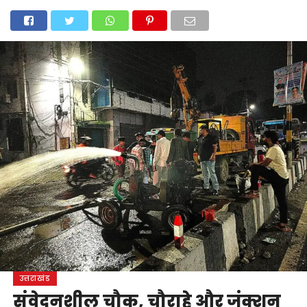
होम
उत्तराखंड
अल्मोड़ा
उत्तरकाशी
उधम सिंह नगर
चंपावत
चमोली
टिहरी गढ़वाल
देहरादून
नैनीताल
पिथौरागढ़
पौड़ी गढ़वाल
बागेश्वर
रुद्रप्रयाग
हरिद्वार
देश
दुनिया
मनोरंजन
उत्तराखंड
संवेदनशील चौक, चौराहे और जंक्शन