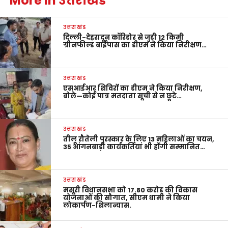
More in उत्तराखंड
उत्तराखंड
दिल्ली-देहरादून कॉरिडोर से जुड़ी 12 किमी
ग्रीनफील्ड बाईपास का डीएम ने किया निरीक्षण…
उत्तराखंड
एसआईआर शिविरों का डीएम ने किया निरीक्षण,
बोले—कोई पात्र मतदाता सूची से न छूटे…
उत्तराखंड
तीलू रौतेली पुरस्कार के लिए 13 महिलाओं का चयन,
35 आंगनबाड़ी कार्यकर्तियां भी होंगी सम्मानित…
उत्तराखंड
मसूरी विधानसभा को 17.80 करोड़ की विकास
योजनाओं की सौगात, सीएम धामी ने किया
लोकार्पण-शिलान्यास.