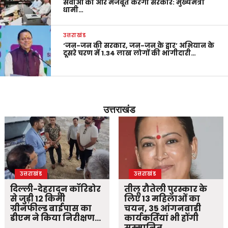
सेवाओं को और मजबूत करेगी सरकार: मुख्यमंत्री
धामी…
उत्तराखंड
‘जन-जन की सरकार, जन-जन के द्वार’ अभियान के
दूसरे चरण में 1.34 लाख लोगों की भागीदारी…
उत्तराखंड
उत्तराखंड
उत्तराखंड
दिल्ली-देहरादून कॉरिडोर
तीलू रौतेली पुरस्कार के
से जुड़ी 12 किमी
लिए 13 महिलाओं का
ग्रीनफील्ड बाईपास का
चयन, 35 आंगनबाड़ी
डीएम ने किया निरीक्षण…
कार्यकर्तियां भी होंगी
सम्मानित…