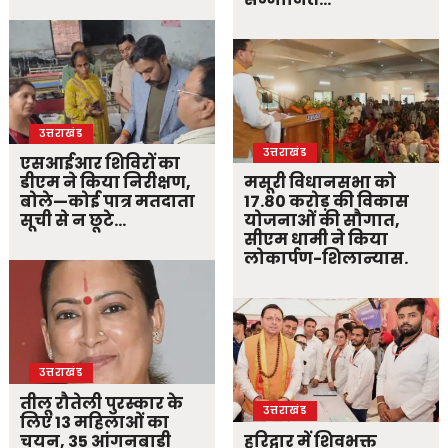
उत्तराखंड
उत्तराखंड
एसआईआर शिविरों का
डीएम ने किया निरीक्षण,
मसूरी विधानसभा को
बोले—कोई पात्र मतदाता
17.80 करोड़ की विकास
सूची से न छूटे…
योजनाओं की सौगात,
सीएम धामी ने किया
लोकार्पण-शिलान्यास.
उत्तराखंड
तीलू रौतेली पुरस्कार के
उत्तराखंड
लिए 13 महिलाओं का
चयन, 35 आंगनबाड़ी
हरिद्वार में शिवभक्त