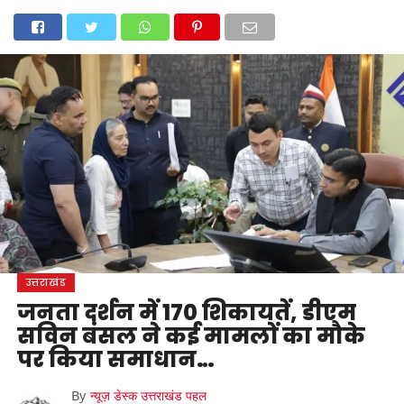
होम
उत्तराखंड
अल्मोड़ा
उत्तरकाशी
उधम सिंह नगर
चंपावत
चमोली
टिहरी गढ़वाल
देहरादून
नैनीताल
पिथौरागढ़
पौड़ी गढ़वाल
बागेश्वर
रुद्रप्रयाग
हरिद्वार
देश
दुनिया
मनोरंजन
उत्तराखंड
जनता दर्शन में 170 शिकायतें, डीएम
सविन बंसल ने कई मामलों का मौके
पर किया समाधान…
By
न्यूज़ डेस्क उत्तराखंड पहल