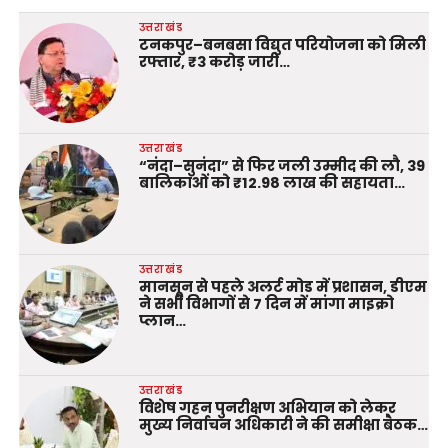
उत्तराखंड
टनकपुर–बनबसा विद्युत परियोजना को मिली
रफ्तार, ₹3 करोड़ जारी…
उत्तराखंड
“नंदा–सुनंदा” से फिर जली उम्मीद की लौ, 39
बालिकाओं को ₹12.98 लाख की सहायता…
उत्तराखंड
मानसून से पहले अलर्ट मोड में प्रशासन, डीएम
ने सभी विभागों से 7 दिन में मांगा माइक्रो
प्लान…
उत्तराखंड
विशेष गहन पुनरीक्षण अभियान को लेकर
मुख्य निर्वाचन अधिकारी ने की समीक्षा बैठक…