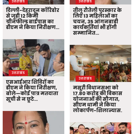
उत्तराखंड
उत्तराखंड
दिल्ली-देहरादून कॉरिडोर
तीलू रौतेली पुरस्कार के
से जुड़ी 12 किमी
लिए 13 महिलाओं का
ग्रीनफील्ड बाईपास का
चयन, 35 आंगनबाड़ी
डीएम ने किया निरीक्षण…
कार्यकर्तियां भी होंगी
सम्मानित…
उत्तराखंड
उत्तराखंड
एसआईआर शिविरों का
डीएम ने किया निरीक्षण,
मसूरी विधानसभा को
बोले—कोई पात्र मतदाता
17.80 करोड़ की विकास
सूची से न छूटे…
योजनाओं की सौगात,
सीएम धामी ने किया
लोकार्पण-शिलान्यास.