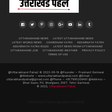
UTTARAKHAND NEWS
LATEST UTTARAKHAND NEWS
LATEST WORLD NEWS
CHARDHAM YATRA
KEDARNATH YATRA
KEDARNATH YATRA RULES
LATEST NEWS FROM UTTARAKHAND
UTTARAKHAND JOB
UTTARAKHAND WEATHER
PRIVACY POLICY
TERMS OF USE
@Uttarakhand Pahal/ © 2023-09-16 @Founder – Prashant Semwal
@Website – www.uttarakhandpahal.com @Email –
uttarakhandpahal@gmail.com @Phone – +91.7895209461 @Address –
Bhat Gaon, PO. Bhatgaon, DIST. Tehri Garhwal
© 2023,
Uttarakhand Pahal
.
Get latest News updates in Hindi