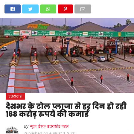
होम
उत्तराखंड
अल्मोड़ा
उत्तरकाशी
उधम सिंह नगर
चंपावत
चमोली
टिहरी गढ़वाल
देहरादून
नैनीताल
पिथौरागढ़
पौड़ी गढ़वाल
बागेश्वर
रुद्रप्रयाग
हरिद्वार
देश
दुनिया
मनोरंजन
उत्तराखंड
देशभर के टोल प्लाजा से हर दिन हो रही
168 करोड़ रुपये की कमाई
By
न्यूज़ डेस्क उत्तराखंड पहल
Published on
August 1, 2025