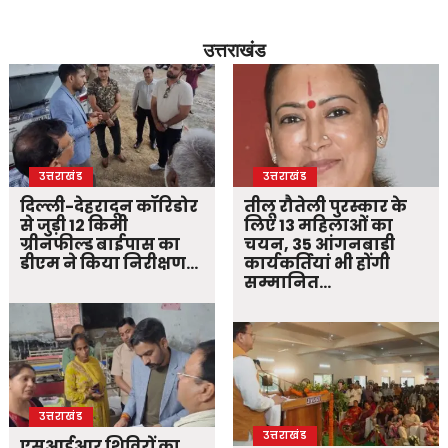
उत्तराखंड
उत्तराखंड
उत्तराखंड
दिल्ली-देहरादून कॉरिडोर
तीलू रौतेली पुरस्कार के
से जुड़ी 12 किमी
लिए 13 महिलाओं का
ग्रीनफील्ड बाईपास का
चयन, 35 आंगनबाड़ी
डीएम ने किया निरीक्षण…
कार्यकर्तियां भी होंगी
सम्मानित…
उत्तराखंड
उत्तराखंड
एसआईआर शिविरों का