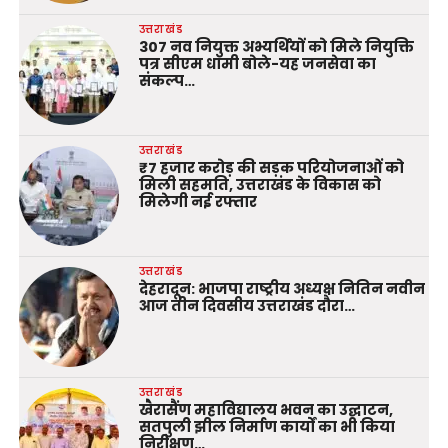
उत्तराखंड
307 नव नियुक्त अभ्यर्थियों को मिले नियुक्ति
पत्र सीएम धामी बोले-यह जनसेवा का
संकल्प…
उत्तराखंड
₹7 हजार करोड़ की सड़क परियोजनाओं को
मिली सहमति, उत्तराखंड के विकास को
मिलेगी नई रफ्तार
उत्तराखंड
देहरादून: भाजपा राष्ट्रीय अध्यक्ष नितिन नवीन
आज तीन दिवसीय उत्तराखंड दौरा…
उत्तराखंड
खैरासैंण महाविद्यालय भवन का उद्घाटन,
सतपुली झील निर्माण कार्यों का भी किया
निरीक्षण…