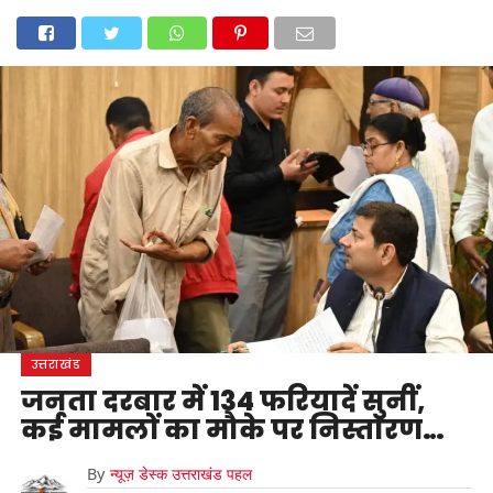
होम
उत्तराखंड
अल्मोड़ा
उत्तरकाशी
उधम सिंह नगर
चंपावत
चमोली
टिहरी गढ़वाल
देहरादून
नैनीताल
पिथौरागढ़
पौड़ी गढ़वाल
बागेश्वर
रुद्रप्रयाग
हरिद्वार
देश
दुनिया
मनोरंजन
उत्तराखंड
जनता दरबार में 134 फरियादें सुनीं,
कई मामलों का मौके पर निस्तारण…
By
न्यूज़ डेस्क उत्तराखंड पहल