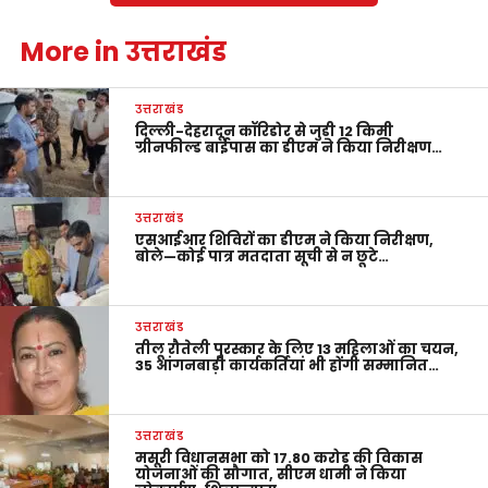
More in उत्तराखंड
उत्तराखंड
दिल्ली-देहरादून कॉरिडोर से जुड़ी 12 किमी
ग्रीनफील्ड बाईपास का डीएम ने किया निरीक्षण…
उत्तराखंड
एसआईआर शिविरों का डीएम ने किया निरीक्षण,
बोले—कोई पात्र मतदाता सूची से न छूटे…
उत्तराखंड
तीलू रौतेली पुरस्कार के लिए 13 महिलाओं का चयन,
35 आंगनबाड़ी कार्यकर्तियां भी होंगी सम्मानित…
उत्तराखंड
मसूरी विधानसभा को 17.80 करोड़ की विकास
योजनाओं की सौगात, सीएम धामी ने किया