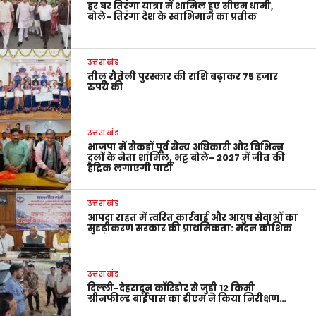
हर घर तिरंगा यात्रा में शामिल हुए सीएम धामी,
बोले- तिरंगा देश के स्वाभिमान का प्रतीक
उत्तराखंड
तीलू रौतेली पुरस्कार की राशि बढ़ाकर 75 हजार
रुपये की
उत्तराखंड
भाजपा में सैकड़ों पूर्व सैन्य अधिकारी और विभिन्न
दलों के नेता शामिल, भट्ट बोले- 2027 में जीत की
हैट्रिक लगाएगी पार्टी
उत्तराखंड
आपदा राहत में त्वरित कार्रवाई और आयुष सेवाओं का
सुदृढ़ीकरण सरकार की प्राथमिकता: मदन कौशिक
उत्तराखंड
दिल्ली-देहरादून कॉरिडोर से जुड़ी 12 किमी
ग्रीनफील्ड बाईपास का डीएम ने किया निरीक्षण…