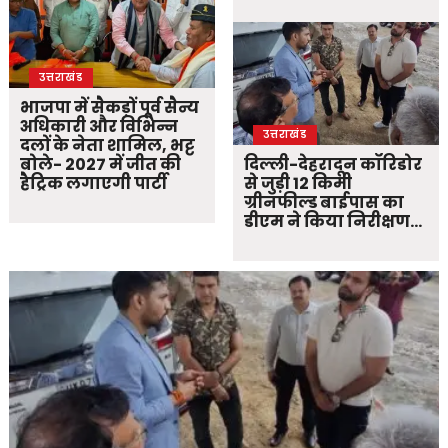
उत्तराखंड
भाजपा में सैकड़ों पूर्व सैन्य
अधिकारी और विभिन्न
उत्तराखंड
दलों के नेता शामिल, भट्ट
बोले- 2027 में जीत की
दिल्ली-देहरादून कॉरिडोर
हैट्रिक लगाएगी पार्टी
से जुड़ी 12 किमी
ग्रीनफील्ड बाईपास का
डीएम ने किया निरीक्षण…