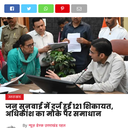
होम
उत्तराखंड
अल्मोड़ा
उत्तरकाशी
उधम सिंह नगर
चंपावत
चमोली
टिहरी गढ़वाल
देहरादून
नैनीताल
पिथौरागढ़
पौड़ी गढ़वाल
बागेश्वर
रुद्रप्रयाग
हरिद्वार
देश
दुनिया
मनोरंजन
उत्तराखंड
जन सुनवाई में दर्ज हुई 121 शिकायत,
अधिकांश का मौके पर समाधान
By
न्यूज़ डेस्क उत्तराखंड पहल