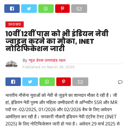
होम
उत्तराखंड
अल्मोड़ा
उत्तरकाशी
उधम सिंह नगर
चंपावत
चमोली
टिहरी गढ़वाल
देहरादून
नैनीताल
पिथौरागढ़
पौड़ी गढ़वाल
बागेश्वर
रुद्रप्रयाग
हरिद्वार
देश
दुनिया
उत्तराखंड
मनोरंजन
10वीं 12वीं पास को भी इंडियन नेवी
ज्वाइन करने का मौका, INET
नोटिफिकेशन जारी
By
न्यूज़ डेस्क उत्तराखंड पहल
Published on
March 26, 2025
भारतीय नौसेना युवाओं को नेवी से जुड़ने का शानदार मौका दे रही है। जी
हां, इंडियन नेवी पुरुष और महिला उम्मीदवारों से अग्निवीर SSR और MR
पदों पर -02/2025, 01/2026 और 02/2026 बैच के लिए आवेदन
आमंत्रित कर रही है। सरकारी नौकरी इंडियन नेवी एंट्रेंस टेस्ट (INET
2025) के लिए नोटिफिकेशन जारी हो गया है। आवेदन 29 मार्च 2025 से