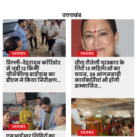
उत्तराखंड
उत्तराखंड
उत्तराखंड
दिल्ली-देहरादून कॉरिडोर
तीलू रौतेली पुरस्कार के
से जुड़ी 12 किमी
लिए 13 महिलाओं का
ग्रीनफील्ड बाईपास का
चयन, 35 आंगनबाड़ी
डीएम ने किया निरीक्षण…
कार्यकर्तियां भी होंगी
सम्मानित…
उत्तराखंड
उत्तराखंड
एसआईआर शिविरों का