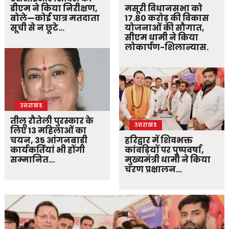
डीएम ने किया निरीक्षण,
मसूरी विधानसभा को
बोले—कोई पात्र मतदाता
17.80 करोड़ की विकास
सूची से न छूटे…
योजनाओं की सौगात,
सीएम धामी ने किया
लोकार्पण-शिलान्यास.
उत्तराखंड
तीलू रौतेली पुरस्कार के
उत्तराखंड
लिए 13 महिलाओं का
चयन, 35 आंगनबाड़ी
हरिद्वार में शिवभक्त
कार्यकर्तियां भी होंगी
कांवड़ियों पर पुष्पवर्षा,
सम्मानित…
मुख्यमंत्री धामी ने किया
चरण प्रक्षालन…