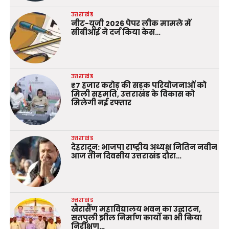
उत्तराखंड
नीट-यूजी 2026 पेपर लीक मामले में
सीबीआई ने दर्ज किया केस…
उत्तराखंड
₹7 हजार करोड़ की सड़क परियोजनाओं को
मिली सहमति, उत्तराखंड के विकास को
मिलेगी नई रफ्तार
उत्तराखंड
देहरादून: भाजपा राष्ट्रीय अध्यक्ष नितिन नवीन
आज तीन दिवसीय उत्तराखंड दौरा…
उत्तराखंड
खैरासैंण महाविद्यालय भवन का उद्घाटन,
सतपुली झील निर्माण कार्यों का भी किया
निरीक्षण…