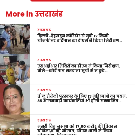
More in उत्तराखंड
उत्तराखंड
दिल्ली-देहरादून कॉरिडोर से जुड़ी 12 किमी
ग्रीनफील्ड बाईपास का डीएम ने किया निरीक्षण…
उत्तराखंड
एसआईआर शिविरों का डीएम ने किया निरीक्षण,
बोले—कोई पात्र मतदाता सूची से न छूटे…
उत्तराखंड
तीलू रौतेली पुरस्कार के लिए 13 महिलाओं का चयन,
35 आंगनबाड़ी कार्यकर्तियां भी होंगी सम्मानित…
उत्तराखंड
मसूरी विधानसभा को 17.80 करोड़ की विकास
योजनाओं की सौगात, सीएम धामी ने किया