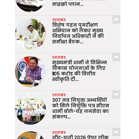
माइक्रो प्लान…
उत्तराखंड
विशेष गहन पुनरीक्षण
अभियान को लेकर मुख्य
निर्वाचन अधिकारी ने की
समीक्षा बैठक…
उत्तराखंड
मुख्यमंत्री धामी ने विभिन्न
विकास योजनाओं के लिए
₹105 करोड़ की वित्तीय
स्वीकृति दी…
उत्तराखंड
307 नव नियुक्त अभ्यर्थियों
को मिले नियुक्ति पत्र सीएम
धामी बोले-यह जनसेवा का
संकल्प…
उत्तराखंड
नीट-यूजी 2026 पेपर लीक