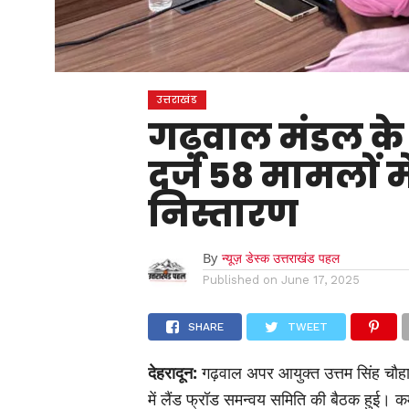
उत्तराखंड
गढ़वाल मंडल के 07 
दर्ज 58 मामलों म
निस्तारण
By
न्यूज़ डेस्क उत्तराखंड पहल
Published on
June 17, 2025
SHARE
TWEET
देहरादून:
गढ़वाल अपर आयुक्त उत्तम सिंह चौहान क
में लैंड फ्रॉड समन्वय समिति की बैठक हुई। कमे