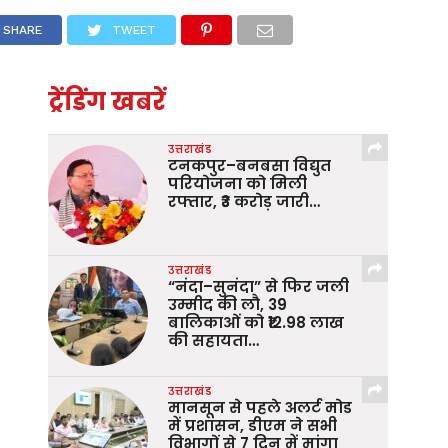
SHARE
TWEET
ट्रेंडिंग खबरें
उत्तराखंड
टनकपुर–बनबसा विद्युत
परियोजना को मिली
रफ्तार, ₹3 करोड़ जारी…
उत्तराखंड
“नंदा–सुनंदा” से फिर जली
उम्मीद की लौ, 39
बालिकाओं को ₹12.98 लाख
की सहायता…
उत्तराखंड
मानसून से पहले अलर्ट मोड
में प्रशासन, डीएम ने सभी
विभागों से 7 दिन में मांगा