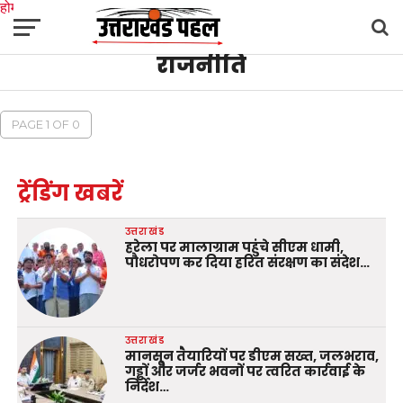
होम
राजनीति
उत्तराखंड
अल्मोड़ा
उत्तरकाशी
उधम सिंह नगर
चंपावत
चमोली
टिहरी गढ़वाल
देहरादून
नैनीताल
पिथौरागढ़
पौड़ी गढ़वाल
बागेश्वर
रुद्रप्रयाग
हरिद्वार
देश
दुनिया
मनोरंजन
PAGE 1 OF 0
ट्रेंडिंग खबरें
उत्तराखंड
हरेला पर मालाग्राम पहुंचे सीएम धामी,
पौधरोपण कर दिया हरित संरक्षण का संदेश…
उत्तराखंड
मानसून तैयारियों पर डीएम सख्त, जलभराव,
गड्ढों और जर्जर भवनों पर त्वरित कार्रवाई के
निर्देश…