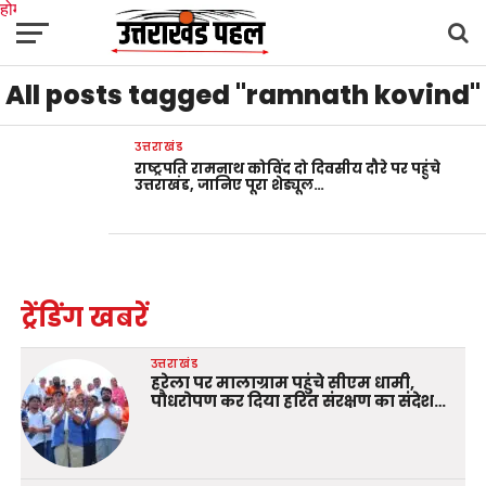
होम
उत्तराखंड
अल्मोड़ा
उत्तरकाशी
उधम सिंह नगर
चंपावत
चमोली
टिहरी गढ़वाल
All posts tagged "ramnath kovind"
देहरादून
नैनीताल
पिथौरागढ़
पौड़ी गढ़वाल
बागेश्वर
रुद्रप्रयाग
हरिद्वार
देश
दुनिया
मनोरंजन
उत्तराखंड
राष्ट्रपति रामनाथ कोविंद दो दिवसीय दौरे पर पहुंचे
उत्तराखंड, जानिए पूरा शेड्यूल…
ट्रेंडिंग खबरें
उत्तराखंड
हरेला पर मालाग्राम पहुंचे सीएम धामी,
पौधरोपण कर दिया हरित संरक्षण का संदेश…